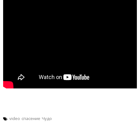
video
спасение
Чудо