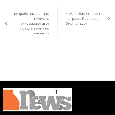
Навигация
по
Безработные Астаны
КАМАЗ сбил 11 коров
записям
и Алматы
на трассе Павлодар –
отказываются от
Омск (видео)
предлагаемых им
вакансий