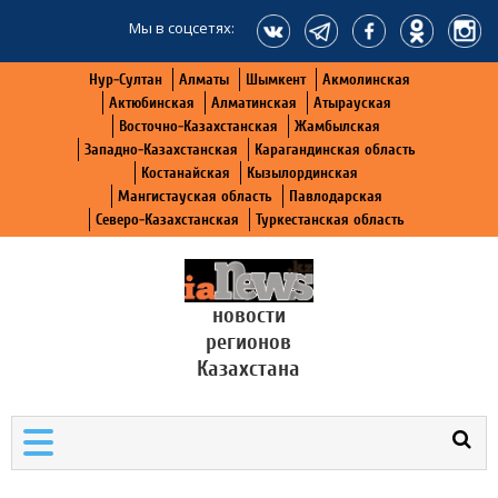
Мы в соцсетях:
Нур-Султан
Алматы
Шымкент
Акмолинская
Актюбинская
Алматинская
Атырауская
Восточно-Казахстанская
Жамбылская
Западно-Казахстанская
Карагандинская область
Костанайская
Кызылординская
Мангистауская область
Павлодарская
Северо-Казахстанская
Туркестанская область
новости
регионов
Казахстана