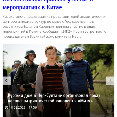
мероприятиях в Китае
Казахстанская делегация из представителей аналитических
центров и медиаструктур во главе с Государственным
советником Ерланом Кариным приняла участие в ряде
мероприятий в Пекине, сообщает «24KZ». Карин встретился с
председателем Всекитайского комитета Нар...
и
Русский дом в Нур-Султане организовал показ
военно-патриотической киноленты «Матч»
10.08.2022 | 17:59