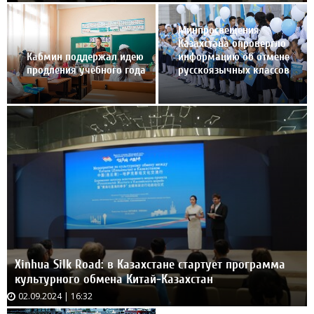
Минпросвещения
Казахстана опровергло
информацию об отмене
Кабмин поддержал идею
русскоязычных классов
продления учебного года
Xinhua Silk Road: в Казахстане стартует программа
культурного обмена Китай-Казахстан
Чемпионат мира по биатлону 2023
02.09.2024 | 16:32