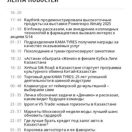
16 : 20
17 : 49
Raythink продемонстрировала высокоточные
продукты на выставке Powerexpo Almaty 2025
21 : 39
В Infoway рассказали, как внедрение коллоидных
технологий в фармацевтике вызвало интерес к
акциям Si14
01 : 31
Подразделения KAMA TYRES получили награды за
качество оказываемых услуг
18 : 19
Похолодание и туман прогнозируют синоптики
18 : 22
«Астана» обыграла «Женис» в финале Кубка Лиги
Казахстана
16 : 32
Xinhua Silk Road: в Казахстане стартует программа
культурного обмена Китай-Казахстан
13 : 00
Торговый дом KAMA TYRES: 25 лет успешной
деятельности в шинной индустрии
00 : 48
Клавиатура: от геймерской до мультяшной –
выбираем сами
23 : 35
Личка обозначил задачи в «Динамо» и рассказал,
каким видит будущее команды
23 : 20
Ippon и VS Trade: новые горизонты в Казахстане
23 : 57
Маркеты Московской недели моды: лучший шанс
обновить гардероб
22 : 07
Где лучше брать кредит под залог авто в
Казахстане?
01 : 35
Королева автоспорта и ее фавориты