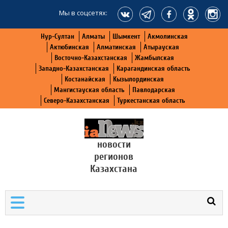
Мы в соцсетях:
Нур-Султан
Алматы
Шымкент
Акмолинская
Актюбинская
Алматинская
Атырауская
Восточно-Казахстанская
Жамбылская
Западно-Казахстанская
Карагандинская область
Костанайская
Кызылординская
Мангистауская область
Павлодарская
Северо-Казахстанская
Туркестанская область
новости
регионов
Казахстана