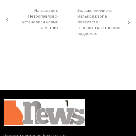
по
На въезде в
Больше миллиона
записям
Петропавловск
мальков карпа
установили новый
появится в
памятник
североказахстанских
водоемах
Новости регионов Казахстана