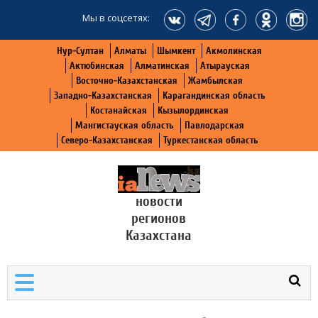
Мы в соцсетях:
Нур-Султан
Алматы
Шымкент
Акмолинская
Актюбинская
Алматинская
Атырауская
Восточно-Казахстанская
Жамбылская
Западно-Казахстанская
Карагандинская область
Костанайская
Кызылординская
Мангистауская область
Павлодарская
Северо-Казахстанская
Туркестанская область
новости
регионов
Казахстана