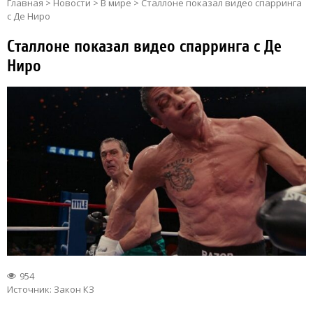
Главная
>
Новости
>
В мире
>
Сталлоне показал видео спарринга
с Де Ниро
Сталлоне показал видео спарринга с Де
Ниро
954
Источник:
Закон КЗ