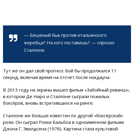
— Бешеный бык против итальянского
жеребца? На кого поставишь? — спросил
Сталлоне.
Тут же он дал свой прогноз: бой бы продолжался 11
секунд, включая время на отсчёт после нокдауна.
В 2013 году на экраны вышел фильм «Забойный реванш»,
в котором Де Ниро и Сталлоне сыграли пожилых
боксёров, вновь встретившихся на ринге.
Сталлоне же больше известен по другой «боксёрской»
роли. Он сыграл Рокки Бальбоа в одноимённом фильме
Джона Г. Эвилдсена (1976). Картина стала культовой.