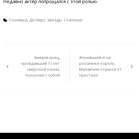
Недавно актёр попрощался с этой ролью.
Голливуд
Де Ниро
звезды
Сталлоне
Навигация
по
Американец,
Женившийся на
записям
прождавший 11 лет
россиянке король
смертной казни,
Малайзии отрекся от
покончил с собой
престола