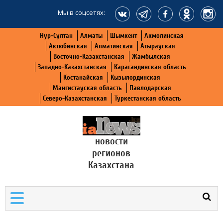
Мы в соцсетях:
Нур-Султан
Алматы
Шымкент
Акмолинская
Актюбинская
Алматинская
Атырауская
Восточно-Казахстанская
Жамбылская
Западно-Казахстанская
Карагандинская область
Костанайская
Кызылординская
Мангистауская область
Павлодарская
Северо-Казахстанская
Туркестанская область
новости
регионов
Казахстана