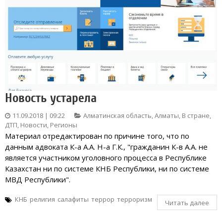
Новость устарела
11.09.2018 | 09:22
Алматинская область
,
Алматы
,
В стране
,
ДТП
,
Новости
,
Регионы
Материал отредактирован по причине того, что по
данным адвоката К-а А.А. Н-а Г.К., "гражданин К-в А.А. не
является участником уголовного процесса в Республике
Казахстан ни по системе КНБ Республики, ни по системе
МВД Республики".
КНБ
религия
салафиты
террор
терроризм
Читать далее