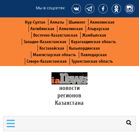
Мы в соцсетях:
Нур-Султан
Алматы
Шымкент
Акмолинская
Актюбинская
Алматинская
Атырауская
Восточно-Казахстанская
Жамбылская
Западно-Казахстанская
Карагандинская область
Костанайская
Кызылординская
Мангистауская область
Павлодарская
Северо-Казахстанская
Туркестанская область
новости
регионов
Казахстана