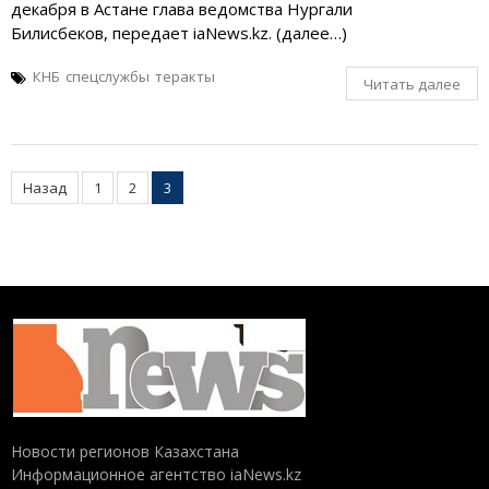
декабря в Астане глава ведомства Нургали
Билисбеков, передает iaNews.kz. (далее…)
КНБ
спецслужбы
теракты
Читать далее
Пагинация
Назад
1
2
3
записей
Новости регионов Казахстана
Информационное агентство iaNews.kz