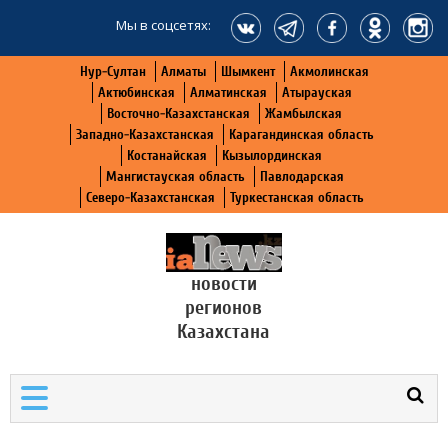
Мы в соцсетях:
Нур-Султан
Алматы
Шымкент
Акмолинская
Актюбинская
Алматинская
Атырауская
Восточно-Казахстанская
Жамбылская
Западно-Казахстанская
Карагандинская область
Костанайская
Кызылординская
Мангистауская область
Павлодарская
Северо-Казахстанская
Туркестанская область
новости
регионов
Казахстана