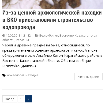
Из-за ценной архиологической находки
в ВКО приостановили строительство
водопровода
19.06.2018 | 21:12
Без рубрики
,
Восточно-Казахстанская
область
,
Регионы
Череп и древние предметы быта, относящиеся, по
предварительным оценкам археологов, к сакской эпохе,
обнаружены в селе Аккайнар Катон-Карагайского района в
Восточно-Казахстанской области. Об этом сообщает
IaNews.kz. (далее…)
Археология
находка
Читать далее
Пагинация
Назад
1
2
записей