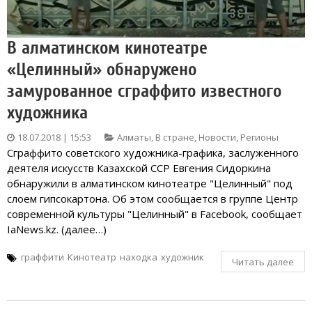
В алматинском кинотеатре
«Целинный» обнаружено
замурованное сграффито известного
художника
18.07.2018 | 15:53
Алматы
,
В стране
,
Новости
,
Регионы
Сграффито советского художника-графика, заслуженного
деятеля искусств Казахской ССР Евгения Сидоркина
обнаружили в алматинском кинотеатре "Целинный" под
слоем гипсокартона. Об этом сообщается в группе Центр
современной культуры "Целинный" в Facebook, сообщает
IaNews.kz. (далее…)
граффити
Кинотеатр
находка
художник
Читать далее