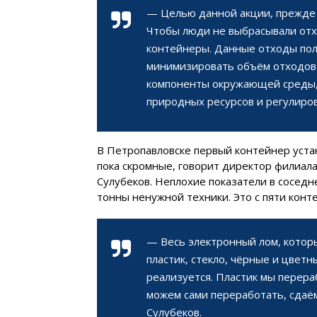
— Целью данной акции, прежде 
Чтобы люди не выбрасывали от
контейнеры. Данные отходы пол
минимизировать объём отходов 
компоненты окружающей среды, 
природных ресурсов и регулиро
В Петропавловске первый контейнер уста
пока скромные, говорит директор филиал
Сулубеков. Неплохие показатели в сосед
тонны ненужной техники. Это с пяти конте
— Весь электронный лом, котор
пластик, стекло, чёрные и цвет
реализуется. Пластик мы перераб
можем сами переработать, сдаё
Сулубеков.