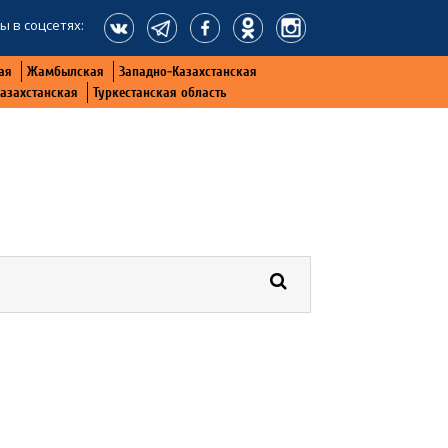
ы в соцсетях:
ая
Жамбылская
Западно-Казахстанская
Казахстанская
Туркестанская область