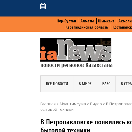
Нур-Султан
Алматы
Шымкент
Акмоли
Карагандинская область
Костанайс
новости регионов Казахстана
ВСЕ НОВОСТИ
В МИРЕ
ЕАЭС
В СТР
Главная
>
Мультимедиа
>
Видео
>
В Петропавло
бытовой техники
В Петропавловске появились к
бытовой техники