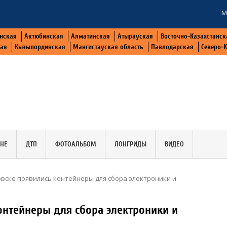
М
нская
Актюбинская
Алматинская
Атырауская
Восточно-Казахстанск
кая
Кызылординская
Мангистауская область
Павлодарская
Северо-
АНЕ
ДТП
ФОТОАЛЬБОМ
ЛОНГРИДЫ
ВИДЕО
вске появились контейнеры для сбора электроники и
онтейнеры для сбора электроники и