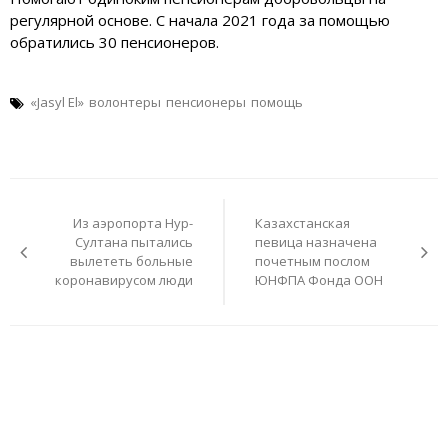
регулярной основе. С начала 2021 года за помощью
обратились 30 пенсионеров.
«Jasyl El»
волонтеры
пенсионеры
помощь
Навигация
по
Из аэропорта Нур-
Казахстанская
записям
Султана пытались
певица назначена
вылететь больные
почетным послом
коронавирусом люди
ЮНФПА Фонда ООН