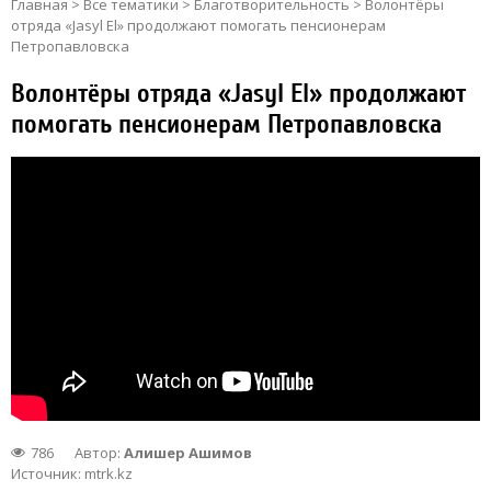
Главная
>
Все тематики
>
Благотворительность
>
Волонтёры
отряда «Jasyl El» продолжают помогать пенсионерам
Петропавловска
Волонтёры отряда «Jasyl El» продолжают
помогать пенсионерам Петропавловска
786
Автор:
Алишер Ашимов
Источник:
mtrk.kz