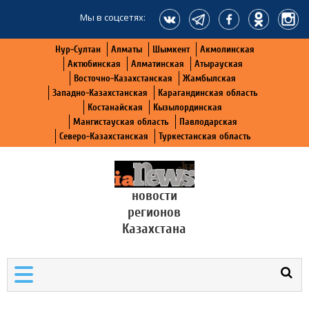
Мы в соцсетях:
Нур-Султан
Алматы
Шымкент
Акмолинская
Актюбинская
Алматинская
Атырауская
Восточно-Казахстанская
Жамбылская
Западно-Казахстанская
Карагандинская область
Костанайская
Кызылординская
Мангистауская область
Павлодарская
Северо-Казахстанская
Туркестанская область
новости
регионов
Казахстана