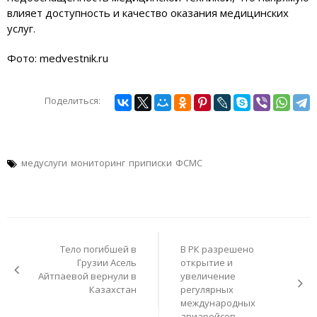
влияет доступность и качество оказания медицинских
услуг.
Фото: medvestnik.ru
Поделиться:
медуслуги
мониторинг
приписки
ФСМС
Навигация
по
Тело погибшей в
В РК разрешено
записям
Грузии Асель
открытие и
Айтпаевой вернули в
увеличение
Казахстан
регулярных
международных
авиарейсов