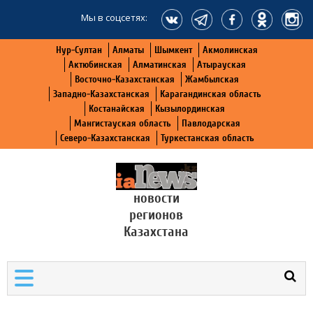
Мы в соцсетях:
Нур-Султан
Алматы
Шымкент
Акмолинская
Актюбинская
Алматинская
Атырауская
Восточно-Казахстанская
Жамбылская
Западно-Казахстанская
Карагандинская область
Костанайская
Кызылординская
Мангистауская область
Павлодарская
Северо-Казахстанская
Туркестанская область
новости
регионов
Казахстана