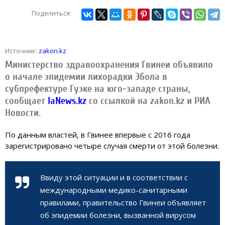
Поделиться:
Источник:
zakon.kz
Министерство здравоохранения Гвинеи объявило
о начале эпидемии лихорадки Эбола в
субпрефектуре Гуэке на юго-западе страны,
сообщает
IaNews.kz
со ссылкой на zakon.kz и РИА
Новости.
По данным властей, в Гвинее впервые с 2016 года
зарегистрировано четыре случая смерти от этой болезни.
Ввиду этой ситуации и в соответствии с
международными медико-санитарными
правилами, правительство Гвинеи объявляет
об эпидемии болезни, вызванной вирусом