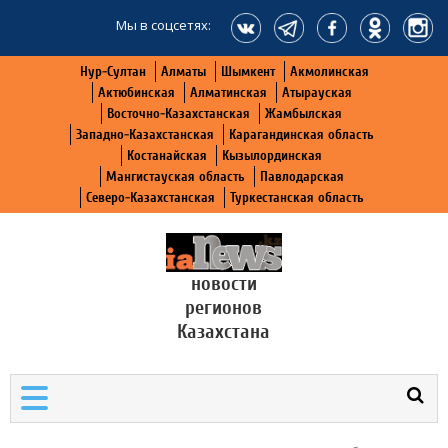
Мы в соцсетях:
Нур-Султан
Алматы
Шымкент
Акмолинская
Актюбинская
Алматинская
Атырауская
Восточно-Казахстанская
Жамбылская
Западно-Казахстанская
Карагандинская область
Костанайская
Кызылординская
Мангистауская область
Павлодарская
Северо-Казахстанская
Туркестанская область
новости
регионов
Казахстана