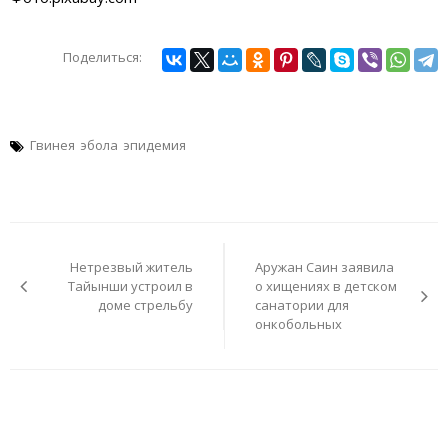
Поделиться:
Гвинея
эбола
эпидемия
Навигация
по
Нетрезвый житель
Аружан Саин заявила
записям
Тайынши устроил в
о хищениях в детском
доме стрельбу
санатории для
онкобольных