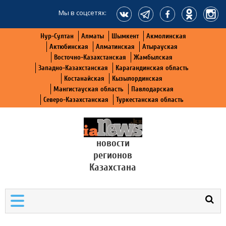
Мы в соцсетях:
Нур-Султан
Алматы
Шымкент
Акмолинская
Актюбинская
Алматинская
Атырауская
Восточно-Казахстанская
Жамбылская
Западно-Казахстанская
Карагандинская область
Костанайская
Кызылординская
Мангистауская область
Павлодарская
Северо-Казахстанская
Туркестанская область
новости
регионов
Казахстана