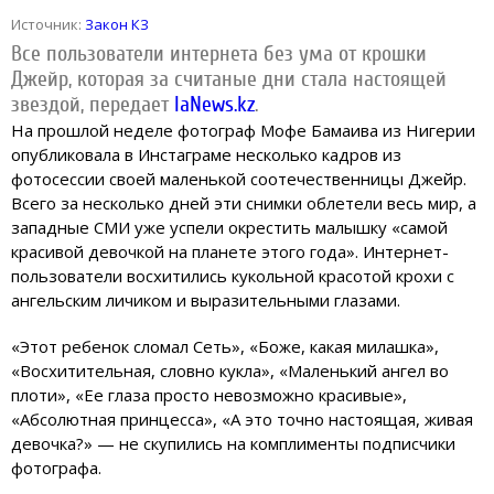
Источник:
Закон КЗ
Все пользователи интернета без ума от крошки
Джейр, которая за считаные дни стала настоящей
звездой, передает
IaNews.kz
.
На прошлой неделе фотограф Мофе Бамаива из Нигерии
опубликовала в Инстаграме несколько кадров из
фотосессии своей маленькой соотечественницы Джейр.
Всего за несколько дней эти снимки облетели весь мир, а
западные СМИ уже успели окрестить малышку «самой
красивой девочкой на планете этого года». Интернет-
пользователи восхитились кукольной красотой крохи с
ангельским личиком и выразительными глазами.
«Этот ребенок сломал Сеть», «Боже, какая милашка»,
«Восхитительная, словно кукла», «Маленький ангел во
плоти», «Ее глаза просто невозможно красивые»,
«Абсолютная принцесса», «А это точно настоящая, живая
девочка?» — не скупились на комплименты подписчики
фотографа.