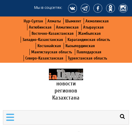
Мы в соцсетях:
Нур-Султан
Алматы
Шымкент
Акмолинская
Актюбинская
Алматинская
Атырауская
Восточно-Казахстанская
Жамбылская
Западно-Казахстанская
Карагандинская область
Костанайская
Кызылординская
Мангистауская область
Павлодарская
Северо-Казахстанская
Туркестанская область
новости
регионов
Казахстана