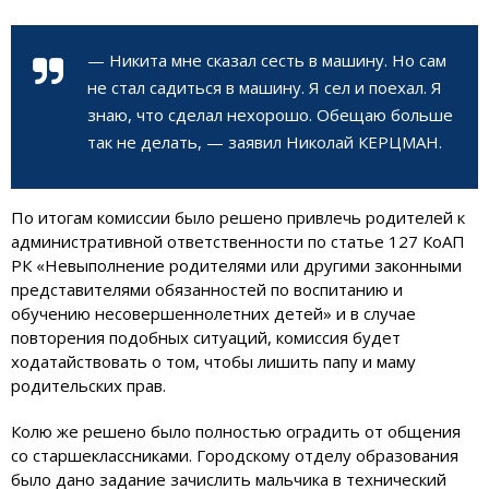
— Никита мне сказал сесть в машину. Но сам
не стал садиться в машину. Я сел и поехал. Я
знаю, что сделал нехорошо. Обещаю больше
так не делать, — заявил Николай КЕРЦМАН.
По итогам комиссии было решено привлечь родителей к
административной ответственности по статье 127 КоАП
РК «Невыполнение родителями или другими законными
представителями обязанностей по воспитанию и
обучению несовершеннолетних дете
й» и в случае
повторения подобных ситуаций, комиссия будет
ходатайствовать о том, чтобы лишить папу и маму
родительских прав.
Колю же решено было полностью оградить от общения
со старшеклассниками. Городскому отделу образования
было дано задание зачислить мальчика в технический