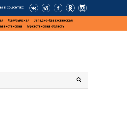
ы в соцсетях:
ая
Жамбылская
Западно-Казахстанская
Казахстанская
Туркестанская область