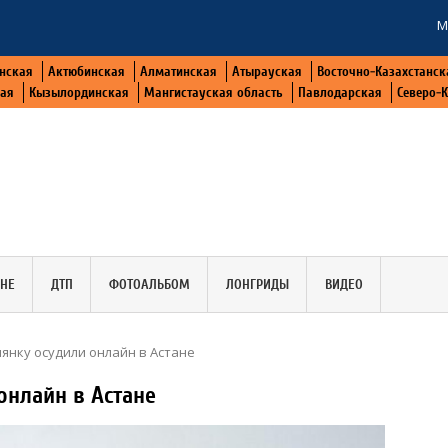
М
нская
Актюбинская
Алматинская
Атырауская
Восточно-Казахстанск
кая
Кызылординская
Мангистауская область
Павлодарская
Северо-
АНЕ
ДТП
ФОТОАЛЬБОМ
ЛОНГРИДЫ
ВИДЕО
янку осудили онлайн в Астане
онлайн в Астане