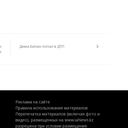
:
Дима Билан попал в ДТП
т
Реклама на сайте
Правила использования материалов
Перепечатка материалов (включая фото и
видео), размещенных на www.iaNews.kz
разрешена при условии размещения