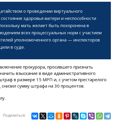
одатайством о проведении виртуального
 состояния здоровья матери и неспособности
поскольку мать желает быть похоронена в
людением всех процессуальных норм с участием
вителей уполномоченного органа — инспекторов
или в суде.
заключение прокурора, просившего признать
начить взыскание в виде административного
траф в размере 15 МРП и, с учетом престарелого
д снизил сумму штрафа на 30 процентов.
лу.
Поделиться: