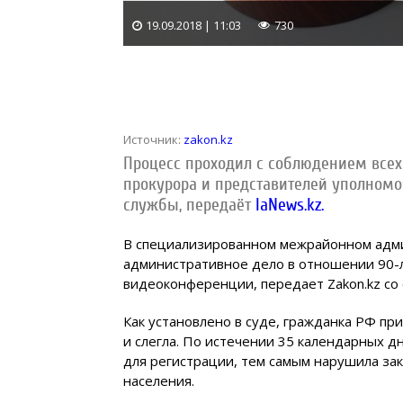
19.09.2018 | 11:03
730
Источник:
zakon.kz
Процесс проходил с соблюдением всех
прокурора и представителей уполномо
службы, передаёт
IaNews.kz.
В специализированном межрайонном адми
административное дело в отношении 90-
видеоконференции, передает Zakon.kz со 
Как установлено в суде, гражданка РФ при
и слегла. По истечении 35 календарных д
для регистрации, тем самым нарушила за
населения.