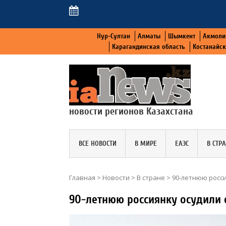
Нур-Султан
Алматы
Шымкент
Акмоли
Карагандинская область
Костанайс
новости регионов Казахстана
ВСЕ НОВОСТИ
В МИРЕ
ЕАЭС
В СТР
Главная
>
Новости
>
В стране
>
90-летнюю росси
90-летнюю россиянку осудили 