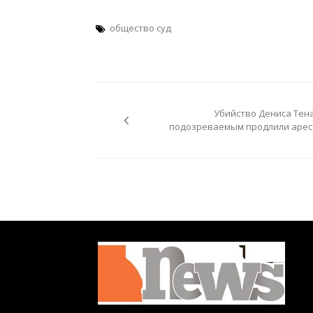
общество суд
Навигация
по
Убийство Дениса Тена
записям
подозреваемым продлили арес