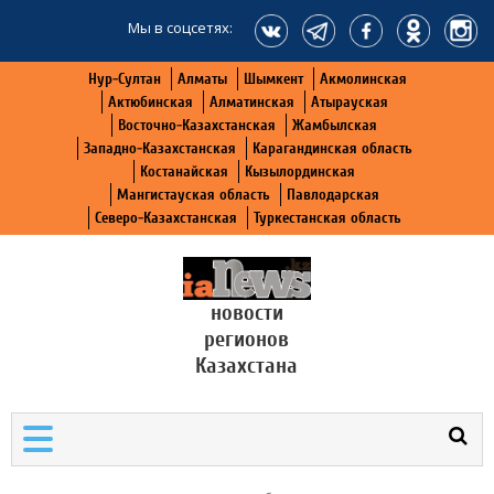
Мы в соцсетях:
Нур-Султан
Алматы
Шымкент
Акмолинская
Актюбинская
Алматинская
Атырауская
Восточно-Казахстанская
Жамбылская
Западно-Казахстанская
Карагандинская область
Костанайская
Кызылординская
Мангистауская область
Павлодарская
Северо-Казахстанская
Туркестанская область
новости
регионов
Казахстана