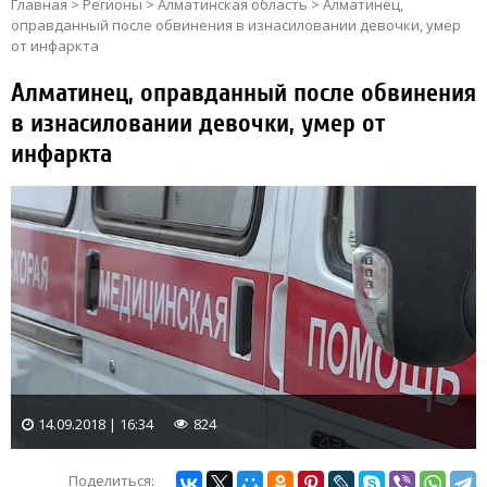
Главная
>
Регионы
>
Алматинская область
>
Алматинец,
оправданный после обвинения в изнасиловании девочки, умер
от инфаркта
Алматинец, оправданный после обвинения
в изнасиловании девочки, умер от
инфаркта
14.09.2018 | 16:34
824
Поделиться: