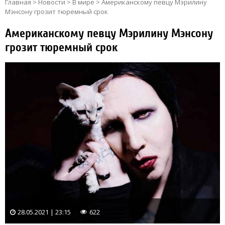
Главная
>
Новости
>
В мире
>
Американскому певцу Мэрилину
Мэнсону грозит тюремный срок
Американскому певцу Мэрилину Мэнсону
грозит тюремный срок
28.05.2021 | 23:15
622