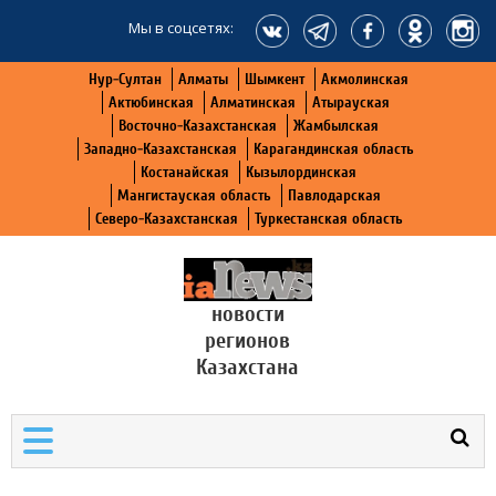
Мы в соцсетях:
Нур-Султан
Алматы
Шымкент
Акмолинская
Актюбинская
Алматинская
Атырауская
Восточно-Казахстанская
Жамбылская
Западно-Казахстанская
Карагандинская область
Костанайская
Кызылординская
Мангистауская область
Павлодарская
Северо-Казахстанская
Туркестанская область
новости
регионов
Казахстана