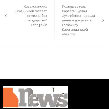
по
Казахстанских
Исследователь
записям
школьников готовят
Карлага Нурлан
«к жизни без
Дулатбеков передал
государств»?
ценные документы
Стопфейк!
Госархиву
Карагандинской
области