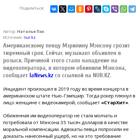
Поделиться:
Автор:
Наталья Пак
Источник:
nur.kz
Американскому певцу Мэрилину Мэнсону грозит
тюремный срок. Сейчас музыкант объявлен в
розыск. Причиной этого стало нападение на
видеооператора, в котором обвинили Мэнсона,
сообщает
IaNews.kz
со ссылкой на NUR.KZ.
Инцидент произошел в 2019 году во время концерта в
американском штате Нью-Гэмпшир. Тогда рокер плюнул в
лицо женщине с видеокамерой, сообщает
«СтарХит»
.
Обиженная им видеооператор не стала молчать и
потребовала от Мэнсона 35 тысяч долларов в качестве
моральной компенсации. Адвокаты певца попросили ее
доказать нанесенный ущерб, но на это требование