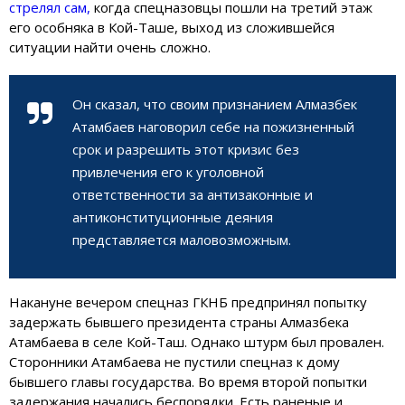
стрелял сам,
когда спецназовцы пошли на третий этаж
его особняка в Кой-Таше, выход из сложившейся
ситуации найти очень сложно.
Он сказал, что своим признанием Алмазбек
Атамбаев наговорил себе на пожизненный
срок и разрешить этот кризис без
привлечения его к уголовной
ответственности за антизаконные и
антиконституционные деяния
представляется маловозможным.
Накануне вечером спецназ ГКНБ предпринял попытку
задержать бывшего президента страны Алмазбека
Атамбаева в селе Кой-Таш. Однако штурм был провален.
Сторонники Атамбаева не пустили спецназ к дому
бывшего главы государства. Во время второй попытки
задержания начались беспорядки. Есть раненые и