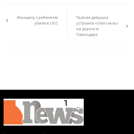
Навигация
по
Женщину с ребенком
Пьяная девушка
записям
убили в СКО
устроила «спектакль»
на дороге в
Павлодаре