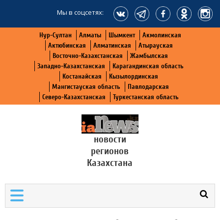
Мы в соцсетях:
Нур-Султан
Алматы
Шымкент
Акмолинская
Актюбинская
Алматинская
Атырауская
Восточно-Казахстанская
Жамбылская
Западно-Казахстанская
Карагандинская область
Костанайская
Кызылординская
Мангистауская область
Павлодарская
Северо-Казахстанская
Туркестанская область
новости
регионов
Казахстана