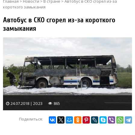
Главная
>
Новости
>
В стране
>
Автобус в СКО сгорел из-за
короткого замыкания
Автобус в СКО сгорел из-за короткого
замыкания
24.07.2018 | 20:23
865
Поделиться: