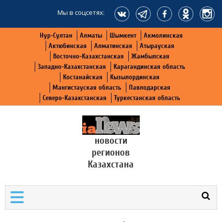
Мы в соцсетях:
Нур-Султан
Алматы
Шымкент
Акмолинская
Актюбинская
Алматинская
Атырауская
Восточно-Казахстанская
Жамбылская
Западно-Казахстанская
Карагандинская область
Костанайская
Кызылординская
Мангистауская область
Павлодарская
Северо-Казахстанская
Туркестанская область
новости
регионов
Казахстана