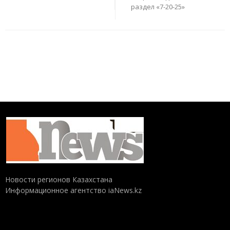
раздел «7-20-25»
Новости регионов Казахстана
Информационное агентство iaNews.kz