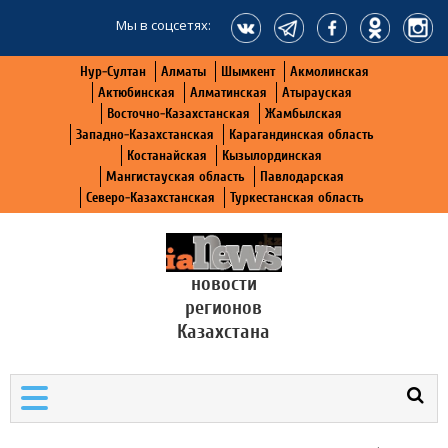
Мы в соцсетях:
Нур-Султан
Алматы
Шымкент
Акмолинская
Актюбинская
Алматинская
Атырауская
Восточно-Казахстанская
Жамбылская
Западно-Казахстанская
Карагандинская область
Костанайская
Кызылординская
Мангистауская область
Павлодарская
Северо-Казахстанская
Туркестанская область
новости
регионов
Казахстана