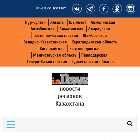
Мы в соцсетях:
Нур-Султан
Алматы
Шымкент
Акмолинская
Актюбинская
Алматинская
Атырауская
Восточно-Казахстанская
Жамбылская
Западно-Казахстанская
Карагандинская область
Костанайская
Кызылординская
Мангистауская область
Павлодарская
Северо-Казахстанская
Туркестанская область
новости
регионов
Казахстана