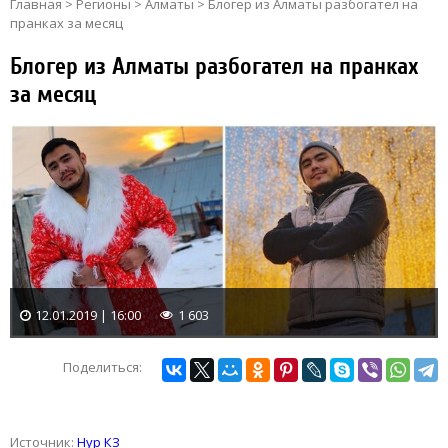
Главная
>
Регионы
>
Алматы
>
Блогер из Алматы разбогател на
пранках за месяц
Блогер из Алматы разбогател на пранках
за месяц
12.01.2019 | 16:00
1 603
Поделиться:
Источник:
Нур КЗ