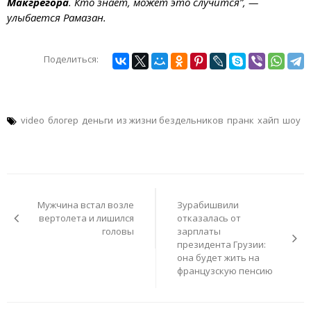
Макгрегора
. Кто знает, может это случится”, —
улыбается Рамазан.
Поделиться:
video
блогер
деньги
из жизни бездельников
пранк
хайп
шоу
Навигация
по
Мужчина встал возле
Зурабишвили
записям
вертолета и лишился
отказалась от
головы
зарплаты
президента Грузии:
она будет жить на
французскую пенсию