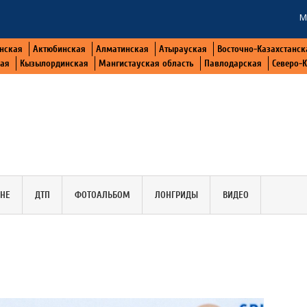
М
нская
Актюбинская
Алматинская
Атырауская
Восточно-Казахстанск
кая
Кызылординская
Мангистауская область
Павлодарская
Северо-
АНЕ
ДТП
ФОТОАЛЬБОМ
ЛОНГРИДЫ
ВИДЕО