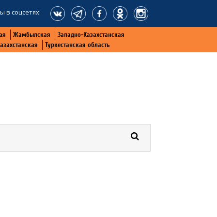
ы в соцсетях:
ая
Жамбылская
Западно-Казахстанская
Казахстанская
Туркестанская область