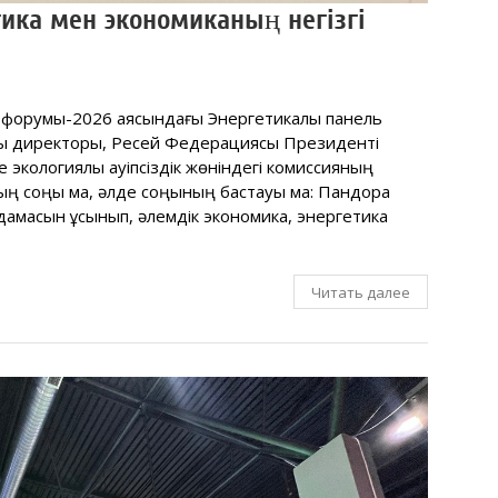
тика мен экономиканың негізгі
қ форумы-2026 аясындағы Энергетикалық панель
ы директоры, Ресей Федерациясы Президенті
кологиялық қауіпсіздік жөніндегі комиссияның
ң соңы ма, әлде соңының бастауы ма: Пандора
дамасын ұсынып, әлемдік экономика, энергетика
Читать далее