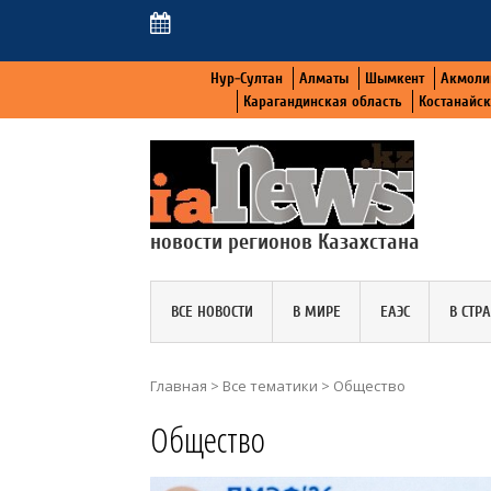
Нур-Султан
Алматы
Шымкент
Акмоли
Карагандинская область
Костанайс
новости регионов Казахстана
ВСЕ НОВОСТИ
В МИРЕ
ЕАЭС
В СТР
Главная
>
Все тематики
>
Общество
Общество