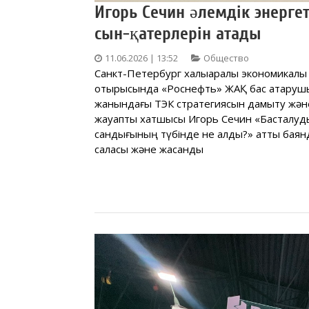
Игорь Сечин әлемдік энерге
сын-қатерлерін атады
11.06.2026 | 13:52
Общество
Санкт-Петербург халықаралық экономикалы
отырысында «Роснефть» ЖАҚ бас атқаруш
жанындағы ТЭК стратегиясын дамыту және э
жауапты хатшысы Игорь Сечин «Басталуды
сандығының түбінде не қалды?» атты баян
саласы және жасанды