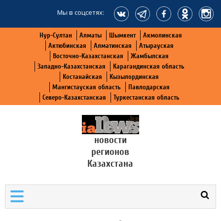
Мы в соцсетях:
Нур-Султан
Алматы
Шымкент
Акмолинская
Актюбинская
Алматинская
Атырауская
Восточно-Казахстанская
Жамбылская
Западно-Казахстанская
Карагандинская область
Костанайская
Кызылординская
Мангистауская область
Павлодарская
Северо-Казахстанская
Туркестанская область
новости
регионов
Казахстана