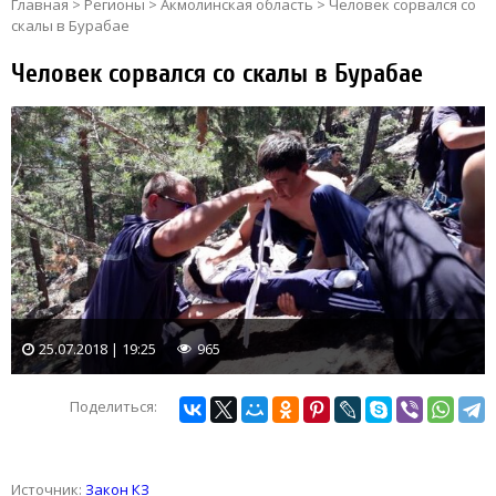
Главная
>
Регионы
>
Акмолинская область
>
Человек сорвался со
скалы в Бурабае
Человек сорвался со скалы в Бурабае
25.07.2018 | 19:25
965
Поделиться:
Источник:
Закон КЗ