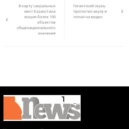
по
В карту сакральных
Гигантский окунь
записям
мест Казахстана
проглотил акулу и
вошли более 100
попал на видео
объектов
общенационального
значения