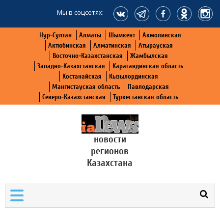
Мы в соцсетях:
Нур-Султан
Алматы
Шымкент
Акмолинская
Актюбинская
Алматинская
Атырауская
Восточно-Казахстанская
Жамбылская
Западно-Казахстанская
Карагандинская область
Костанайская
Кызылординская
Мангистауская область
Павлодарская
Северо-Казахстанская
Туркестанская область
новости
регионов
Казахстана