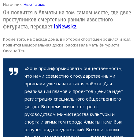
Источник:
Нью Таймс
Он появится в Алматы на том самом месте, где двое
преступников смертельно ранили известного
фигуриста, передает
IaNews.kz
.
Кроме того, на фасаде дома, в котором спортсмен родился и жил,
появится мемориальная доска, рассказала мать фигуриста
Оксана Тен.
«Хочу проинформировать общественность,
что нами совместно с государственными
органами уже начата такая работа. Для
реализации планов и проектов Дениса идёт
регистрация специального общественного
фонда. Во время личных встреч с
руководством Министерства культуры и
спорта и акиматом города Алматы нами был
озвучен ряд предложений. Все они нашли
понимание и поддержку», — сказала Оксана