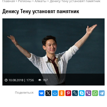
Главная
>
Регионы
>
Алматы
>
Денису Тену установят памятник
Денису Тену установят памятник
10.08.2018 | 17:56
767
Поделиться: