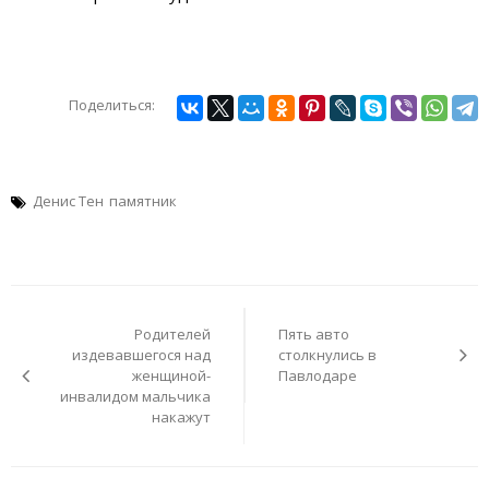
Поделиться:
Денис Тен
памятник
Навигация
по
Родителей
Пять авто
записям
издевавшегося над
столкнулись в
женщиной-
Павлодаре
инвалидом мальчика
накажут