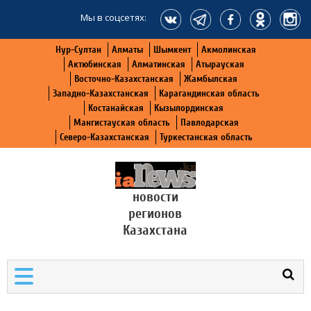
Мы в соцсетях:
Нур-Султан
Алматы
Шымкент
Акмолинская
Актюбинская
Алматинская
Атырауская
Восточно-Казахстанская
Жамбылская
Западно-Казахстанская
Карагандинская область
Костанайская
Кызылординская
Мангистауская область
Павлодарская
Северо-Казахстанская
Туркестанская область
новости
регионов
Казахстана