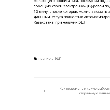
желающего прописаться, последний подае
помощью своей электронно-цифровой под
10 минут, после которых можно заказать
данными. Услуга полностью автоматизиров
Казахстана, при наличии ЭЦП.
прописка
ЭЦП
Навигация
по
Как правильно и какую выбрат
записям
стиральную машин