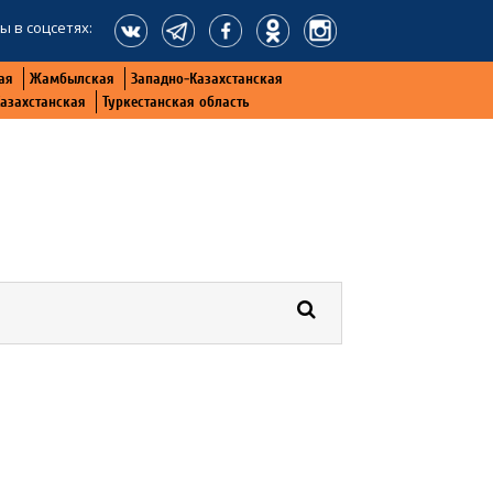
ы в соцсетях:
ая
Жамбылская
Западно-Казахстанская
Казахстанская
Туркестанская область