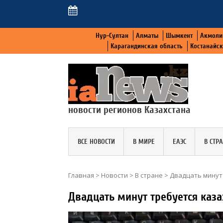
Нур-Султан
Алматы
Шымкент
Акмоли
Карагандинская область
Костанайс
новости регионов Казахстана
ВСЕ НОВОСТИ
В МИРЕ
ЕАЭС
В СТР
Главная
>
Новости
>
В стране
>
Двадцать минут
Двадцать минут требуется каз