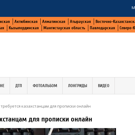
М
нская
Актюбинская
Алматинская
Атырауская
Восточно-Казахстанск
кая
Кызылординская
Мангистауская область
Павлодарская
Северо-
АНЕ
ДТП
ФОТОАЛЬБОМ
ЛОНГРИДЫ
ВИДЕО
 требуется казахстанцам для прописки онлайн
ахстанцам для прописки онлайн