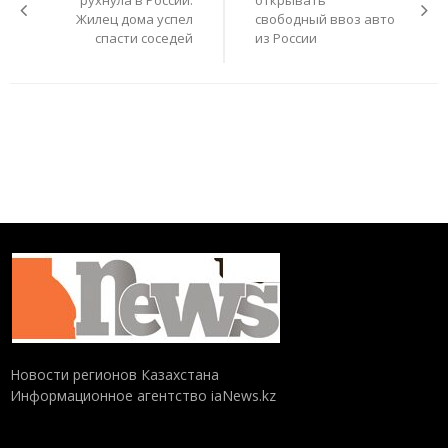
Жилец дома успел
свободный ввоз авто
спасти соседей
из России
Новости регионов Казахстана
Информационное агентство iaNews.kz