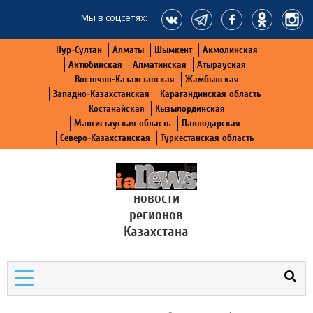
Мы в соцсетях:
Нур-Султан
Алматы
Шымкент
Акмолинская
Актюбинская
Алматинская
Атырауская
Восточно-Казахстанская
Жамбылская
Западно-Казахстанская
Карагандинская область
Костанайская
Кызылординская
Мангистауская область
Павлодарская
Северо-Казахстанская
Туркестанская область
новости
регионов
Казахстана