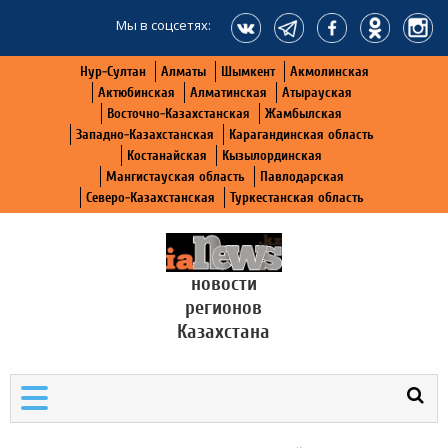
Мы в соцсетях:
Нур-Султан
Алматы
Шымкент
Акмолинская
Актюбинская
Алматинская
Атырауская
Восточно-Казахстанская
Жамбылская
Западно-Казахстанская
Карагандинская область
Костанайская
Кызылординская
Мангистауская область
Павлодарская
Северо-Казахстанская
Туркестанская область
новости
регионов
Казахстана