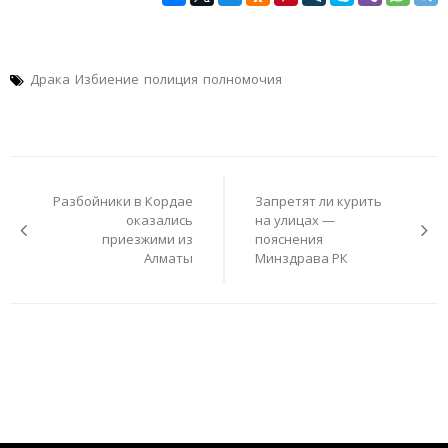
Драка
Избиение
полиция
полномочия
Навигация
по
Разбойники в Кордае
Запретят ли курить
записям
оказались
на улицах —
приезжими из
пояснения
Алматы
Минздрава РК