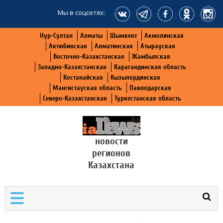
Мы в соцсетях:
Нур-Султан
Алматы
Шымкент
Акмолинская
Актюбинская
Алматинская
Атырауская
Восточно-Казахстанская
Жамбылская
Западно-Казахстанская
Карагандинская область
Костанайская
Кызылординская
Мангистауская область
Павлодарская
Северо-Казахстанская
Туркестанская область
новости
регионов
Казахстана