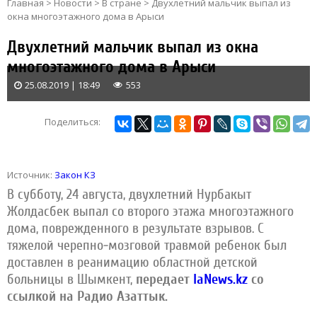
Главная
>
Новости
>
В стране
>
Двухлетний мальчик выпал из
окна многоэтажного дома в Арыси
Двухлетний мальчик выпал из окна
многоэтажного дома в Арыси
25.08.2019 | 18:49
553
Поделиться:
Источник:
Закон КЗ
В субботу, 24 августа, двухлетний Нурбакыт
Жолдасбек выпал со второго этажа многоэтажного
дома, поврежденного в результате взрывов. С
тяжелой черепно-мозговой травмой ребенок был
доставлен в реанимацию областной детской
больницы в Шымкент,
передает
IaNews.kz
со
ссылкой на Радио Азаттык.