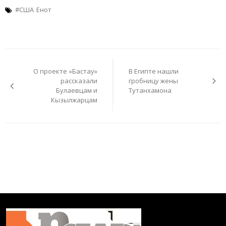
#США
Енот
Навигация
по
О проекте «Бастау»
В Египте нашли
записям
рассказали
гробницу жены
Булаевцам и
Тутанхамона
Кызылжарцам