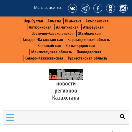
Мы в соцсетях:
Нур-Султан
Алматы
Шымкент
Акмолинская
Актюбинская
Алматинская
Атырауская
Восточно-Казахстанская
Жамбылская
Западно-Казахстанская
Карагандинская область
Костанайская
Кызылординская
Мангистауская область
Павлодарская
Северо-Казахстанская
Туркестанская область
новости
регионов
Казахстана