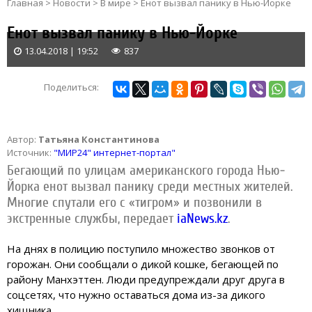
Главная
>
Новости
>
В мире
>
Енот вызвал панику в Нью-Йорке
Енот вызвал панику в Нью-Йорке
13.04.2018 | 19:52
837
Поделиться:
Автор:
Татьяна Константинова
Источник:
"МИР24" интернет-портал"
Бегающий по улицам американского города Нью-
Йорка енот вызвал панику среди местных жителей.
Многие спутали его с «тигром» и позвонили в
экстренные службы, передает
iaNews.kz
.
На днях в полицию поступило множество звонков от
горожан. Они сообщали о дикой кошке, бегающей по
району Манхэттен. Люди предупреждали друг друга в
соцсетях, что нужно оставаться дома из-за дикого
хищника.