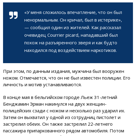
«У меня сложилось впечатление, что он был
ненормальным. Он кричал, был в истерике»,
— сообщил один из жителей. Как рассказал
очевидец Courrier picard, нападавший был
похож на разъяренного зверя и как будто
находился под воздействием наркотиков.
При этом, по данным издания, мужчина был вооружен
ножом. Отмечается, что он не был известен полиции. Его
личность и мотив устанавливаются.
В конце мая в бельгийском городе Льеж 31-летний
Бенджамин Эрман накинулся на двух женщин-
полицейских сзади с ножом и несколько раз ударил их.
Затем он выхватил у одной из сотрудниц пистолет и
застрелил обеих. Он также застрелил 22-летнего
пассажира припаркованного рядом автомобиля. Потом