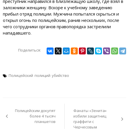
преступник направился в близлежащую школу, где взял в
заложники женщину. Вскоре к учебному заведению
прибыл отряд полиции. Мужчина попытался скрыться и
открыл огонь по полицейским, ранив нескольких, после
чего сотрудники органов правопорядка застрелили
нападавшего.
Поделиться:
Полицейский
полиций
убийство
Навигация
по
Полицейским докупят
Фанаты «Зенита»
записям
более 4 тысяч
избили защитниц
планшетов
граффити с
Черчесовым