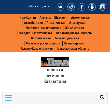
Мы в соцсетях:
Нур-Султан
Алматы
Шымкент
Акмолинская
Актюбинская
Алматинская
Атырауская
Восточно-Казахстанская
Жамбылская
Западно-Казахстанская
Карагандинская область
Костанайская
Кызылординская
Мангистауская область
Павлодарская
Северо-Казахстанская
Туркестанская область
новости
регионов
Казахстана