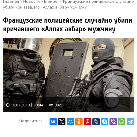
Главная
>
Новости
>
В мире
>
Французские полицейские случайно
убили кричавшего «Аллах акбар» мужчину
Французские полицейские случайно убили
кричавшего «Аллах акбар» мужчину
10.07.2018 | 13:44
882
Поделиться: