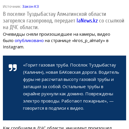
Источник:
Закон КЗ
В поселке Туздыбастау Алматинской области
загорелся газопровод, передает
IaNews.kz
со ссылкой
на ДЧС области.
Очевидцы сняли произошедшее на камеры, видео
было
опубликовано
на странице «kros_p_almaty» в
Instagram.
«Горит газовая труба. Посёлок Туздыбастау
(Калинин), новая БАКовская дорога. Водитель
фуры не рассчитал высоту газовой трубы и
затащил за собой. Остальные трубы в
окрайне рухнули как домино. Повреждены
электро проводы. Работают пожарные», —
говорится в подписи к видео.
Как сообщили в ДЧС области, инцидент произошел