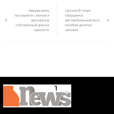
Навигация
по
Американец
Срочно! В Генуе
записям
поссорился с женой и
обрушился
врезался в
автомобильный мост,
собственный дом на
погибли десятки
самолете
человек