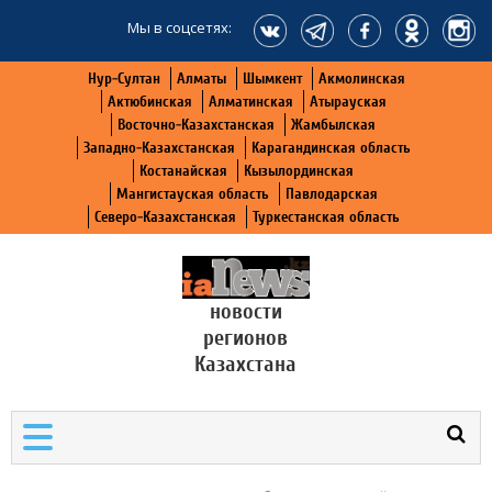
Мы в соцсетях:
Нур-Султан
Алматы
Шымкент
Акмолинская
Актюбинская
Алматинская
Атырауская
Восточно-Казахстанская
Жамбылская
Западно-Казахстанская
Карагандинская область
Костанайская
Кызылординская
Мангистауская область
Павлодарская
Северо-Казахстанская
Туркестанская область
новости
регионов
Казахстана