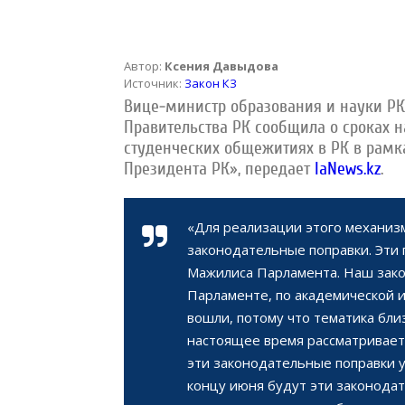
Автор:
Ксения Давыдова
Источник:
Закон КЗ
Вице-министр образования и науки РК
Правительства РК сообщила о сроках н
студенческих общежитиях в РК в рамк
Президента РК», передает
IaNews.kz
.
«Для реализации этого механиз
законодательные поправки. Эти
Мажилиса Парламента. Наш закон
Парламенте, по академической и
вошли, потому что тематика бли
настоящее время рассматривает
эти законодательные поправки у
концу июня будут эти законодат