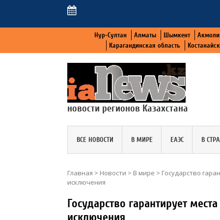
Нур-Султан
Алматы
Шымкент
Акмоли
Карагандинская область
Костанайс
новости регионов Казахстана
ВСЕ НОВОСТИ
В МИРЕ
ЕАЭС
В СТР
Главная
>
Новости
>
В мире
>
Государство гара
исключения
Государство гарантирует места
исключения