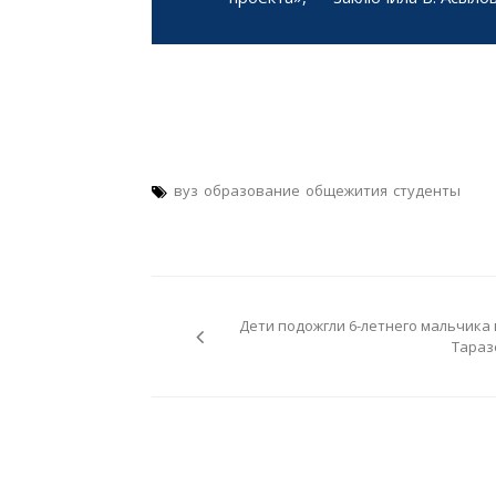
вуз
образование
общежития
студенты
Навигация
по
Дети подожгли 6-летнего мальчика 
записям
Тараз