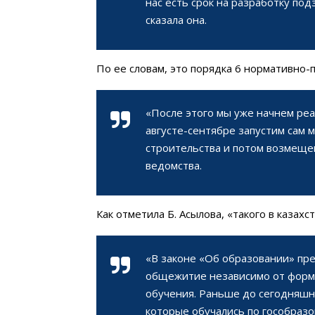
нас есть срок на разработку по
сказала она.
По ее словам, это порядка 6 нормативно-
«После этого мы уже начнем реа
августе-сентябре запустим сам 
строительства и потом возмещен
ведомства.
Как отметила Б. Асылова, «такого в казах
«В законе «Об образовании» пре
общежитие независимо от формы
обучения. Раньше до сегодняшне
которые обучались по гособразо