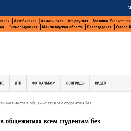
М
нская
Актюбинская
Алматинская
Атырауская
Восточно-Казахстанск
кая
Кызылординская
Мангистауская область
Павлодарская
Северо-
АНЕ
ДТП
ФОТОАЛЬБОМ
ЛОНГРИДЫ
ВИДЕО
нтирует места в общежитиях всем студентам без
 в общежитиях всем студентам без