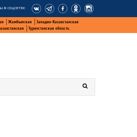
ы в соцсетях:
ая
Жамбылская
Западно-Казахстанская
Казахстанская
Туркестанская область