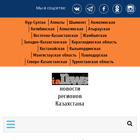
Мы в соцсетях:
Нур-Султан
Алматы
Шымкент
Акмолинская
Актюбинская
Алматинская
Атырауская
Восточно-Казахстанская
Жамбылская
Западно-Казахстанская
Карагандинская область
Костанайская
Кызылординская
Мангистауская область
Павлодарская
Северо-Казахстанская
Туркестанская область
новости
регионов
Казахстана