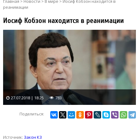
Главная
>
Новости
>
В мире
>
Иосиф Кобзон находится в
реанимации
Иосиф Кобзон находится в реанимации
27.07.2018 | 18:25
783
Поделиться:
Источник:
Закон КЗ