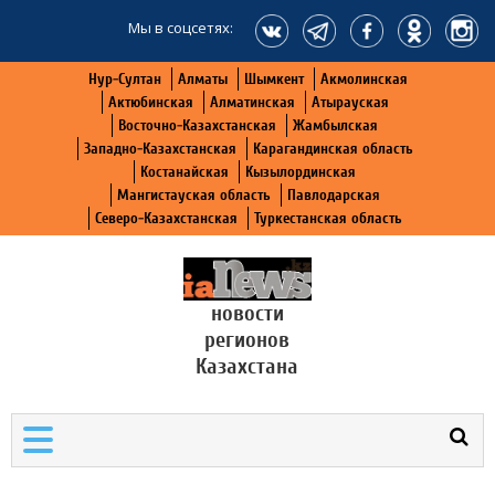
Мы в соцсетях:
Нур-Султан
Алматы
Шымкент
Акмолинская
Актюбинская
Алматинская
Атырауская
Восточно-Казахстанская
Жамбылская
Западно-Казахстанская
Карагандинская область
Костанайская
Кызылординская
Мангистауская область
Павлодарская
Северо-Казахстанская
Туркестанская область
новости
регионов
Казахстана