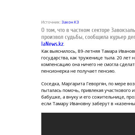
Источник:
Закон КЗ
О том, что в частном секторе Завокзал
произвол судьбы, сообщила курьер де
IaNews.kz
.
Как выяснилось, 89-летняя Тамара Ивано
государства, как труженице тыла. 20 лет 
компенсацию она ничего не смогла сделат
пенсионерка не получает пенсию.
Соседка, Маргарита Геворгян, по мере в
пыталась помочь, привлекая участкового и
бабушке, а внуку и его сожительнице, пр
если Тамару Ивановну заберут в «казенны