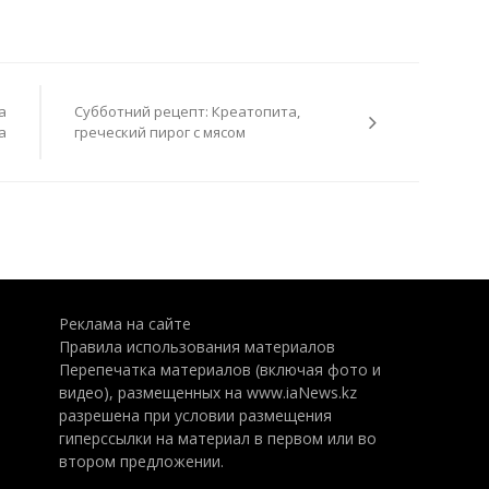
а
Субботний рецепт: Креатопита,
а
греческий пирог с мясом
Реклама на сайте
Правила использования материалов
Перепечатка материалов (включая фото и
видео), размещенных на www.iaNews.kz
разрешена при условии размещения
гиперссылки на материал в первом или во
втором предложении.