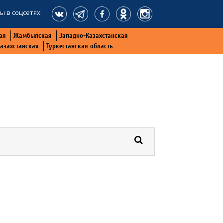
ы в соцсетях:
ая
Жамбылская
Западно-Казахстанская
Казахстанская
Туркестанская область