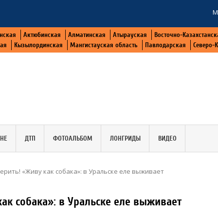
М
нская
Актюбинская
Алматинская
Атырауская
Восточно-Казахстанск
кая
Кызылординская
Мангистауская область
Павлодарская
Северо-
АНЕ
ДТП
ФОТОАЛЬБОМ
ЛОНГРИДЫ
ВИДЕО
 верить! «Живу как собака»: в Уральске еле выживает
как собака»: в Уральске еле выживает