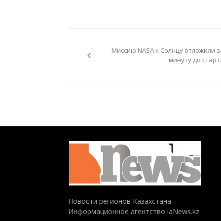
Навигация
по
Миссию NASA к Солнцу отложили з
записям
минуту до старт
Новости регионов Казахстана
Информационное агентство iaNews.kz