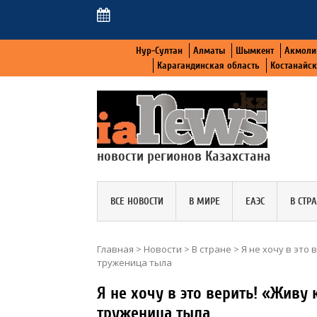
Нур-Султан
Алматы
Шымкент
Акмоли
Карагандинская область
Костанайс
новости регионов Казахстана
ВСЕ НОВОСТИ
В МИРЕ
ЕАЭС
В СТР
Главная
>
Новости
>
В стране
>
Я не хочу в это
труженица тыла
Я не хочу в это верить! «Живу 
труженица тыла