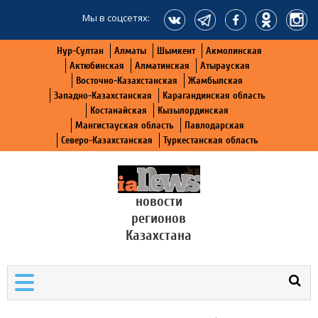
Мы в соцсетях:
Нур-Султан
Алматы
Шымкент
Акмолинская
Актюбинская
Алматинская
Атырауская
Восточно-Казахстанская
Жамбылская
Западно-Казахстанская
Карагандинская область
Костанайская
Кызылординская
Мангистауская область
Павлодарская
Северо-Казахстанская
Туркестанская область
новости
регионов
Казахстана