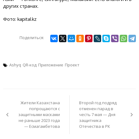
других странах.
Фото: kapital.kz
Поделиться:
Ashyq
QR-код
Приложение
Проект
Навигация
по
Жители Казахстана
Второй год подряд
записям
попрощаются с
отменен парад в
защитными масками
честь 7 мая — Дня
не раньше 2023 года
защитника
— Есмагамбетова
Отечества в РК