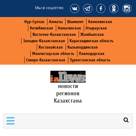
Мы в соцсетях:
Нур-Султан
Алматы
Шымкент
Акмолинская
Актюбинская
Алматинская
Атырауская
Восточно-Казахстанская
Жамбылская
Западно-Казахстанская
Карагандинская область
Костанайская
Кызылординская
Мангистауская область
Павлодарская
Северо-Казахстанская
Туркестанская область
новости
регионов
Казахстана