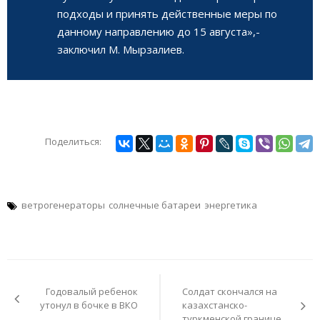
подходы и принять действенные меры по
данному направлению до 15 августа»,-
заключил М. Мырзалиев.
Поделиться:
ветрогенераторы
солнечные батареи
энергетика
Навигация
по
Годовалый ребенок
Солдат скончался на
записям
утонул в бочке в ВКО
казахстанско-
туркменской границе