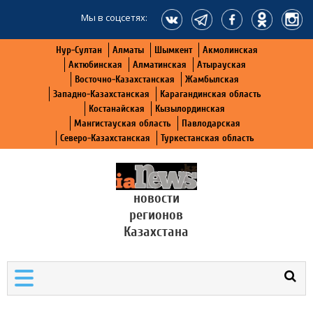
Мы в соцсетях:
Нур-Султан
Алматы
Шымкент
Акмолинская
Актюбинская
Алматинская
Атырауская
Восточно-Казахстанская
Жамбылская
Западно-Казахстанская
Карагандинская область
Костанайская
Кызылординская
Мангистауская область
Павлодарская
Северо-Казахстанская
Туркестанская область
новости
регионов
Казахстана