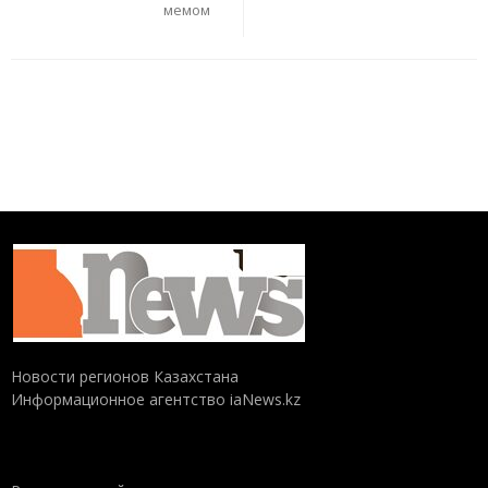
мемом
Новости регионов Казахстана
Информационное агентство iaNews.kz