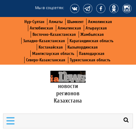
Мы в соцсетях:
Нур-Султан
Алматы
Шымкент
Акмолинская
Актюбинская
Алматинская
Атырауская
Восточно-Казахстанская
Жамбылская
Западно-Казахстанская
Карагандинская область
Костанайская
Кызылординская
Мангистауская область
Павлодарская
Северо-Казахстанская
Туркестанская область
новости
регионов
Казахстана