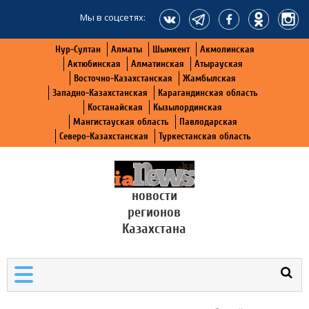
Мы в соцсетях:
Нур-Султан
Алматы
Шымкент
Акмолинская
Актюбинская
Алматинская
Атырауская
Восточно-Казахстанская
Жамбылская
Западно-Казахстанская
Карагандинская область
Костанайская
Кызылординская
Мангистауская область
Павлодарская
Северо-Казахстанская
Туркестанская область
новости
регионов
Казахстана