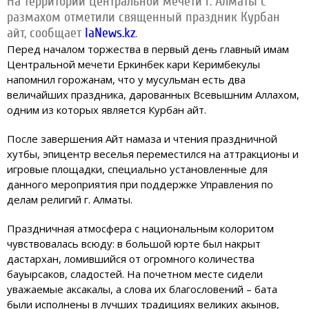
На территории Центральной мечети г. Алматы с
размахом отметили священный праздник Курбан
айт, сообщает
IaNews.kz
.
Перед началом торжества в первый день главный имам
Центральной мечети Еркинбек кари Керимбекулы
напомнил горожанам, что у мусульман есть два
величайших праздника, дарованных Всевышним Аллахом,
одним из которых является Курбан айт.
После завершения Айт намаза и чтения праздничной
хутбы, эпицентр веселья переместился на аттракционы и
игровые площадки, специально установленные для
данного мероприятия при поддержке Управления по
делам религий г. Алматы.
Праздничная атмосфера с национальным колоритом
чувствовалась всюду: в большой юрте был накрыт
дастархан, ломившийся от огромного количества
бауырсаков, сладостей. На почетном месте сидели
уважаемые аксакалы, а слова их благословений – бата
были исполнены в лучших традициях великих акынов,