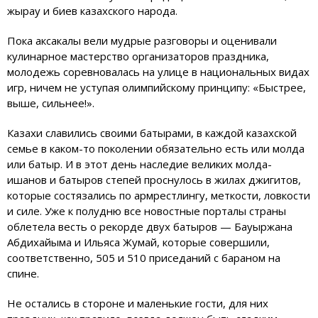
жырау и биев казахского народа.
Пока аксакалы вели мудрые разговоры и оценивали
кулинарное мастерство организаторов праздника,
молодежь соревновалась на улице в национальных видах
игр, ничем не уступая олимпийскому принципу: «Быстрее,
выше, сильнее!».
Казахи славились своими батырами, в каждой казахской
семье в каком-то поколении обязательно есть или молда
или батыр. И в этот день наследие великих молда-
ишанов и батыров степей проснулось в жилах джигитов,
которые состязались по армрестлингу, меткости, ловкости
и силе. Уже к полудню все новостные порталы страны
облетела весть о рекорде двух батыров — Бауыржана
Абдихайыма и Ильяса Жумай, которые совершили,
соответственно, 505 и 510 приседаний с бараном на
спине.
Не остались в стороне и маленькие гости, для них