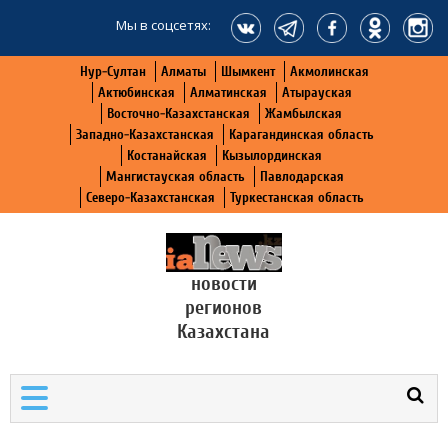
Мы в соцсетях:
Нур-Султан
Алматы
Шымкент
Акмолинская
Актюбинская
Алматинская
Атырауская
Восточно-Казахстанская
Жамбылская
Западно-Казахстанская
Карагандинская область
Костанайская
Кызылординская
Мангистауская область
Павлодарская
Северо-Казахстанская
Туркестанская область
новости
регионов
Казахстана