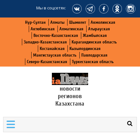
Мы в соцсетях:
Нур-Султан
Алматы
Шымкент
Акмолинская
Актюбинская
Алматинская
Атырауская
Восточно-Казахстанская
Жамбылская
Западно-Казахстанская
Карагандинская область
Костанайская
Кызылординская
Мангистауская область
Павлодарская
Северо-Казахстанская
Туркестанская область
новости
регионов
Казахстана