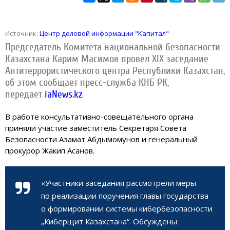
Источник:
Центр деловой информации "Капитал"
Председатель Комитета национальной безопасности
Казахстана Карим Масимов провел XIX заседание
Антитеррористического центра Республики Казахстан,
об этом сообщает пресс-служба КНБ РК,
передает
iaNews.kz
.
В работе консультативно-совещательного органа
приняли участие заместитель Секретаря Совета
Безопасности Азамат Абдымомунов и генеральный
прокурор Жакип Асанов.
«Участники заседания рассмотрели меры
по реализации поручения главы государства
о формировании системы кибербезопасности
„Киберщит Казахстана“. Обсуждены