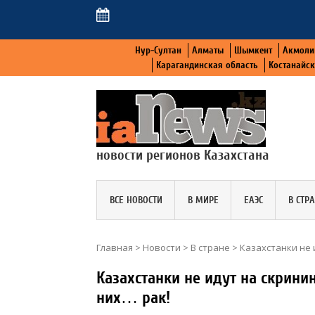
Нур-Султан
Алматы
Шымкент
Акмоли
Карагандинская область
Костанайс
новости регионов Казахстана
ВСЕ НОВОСТИ
В МИРЕ
ЕАЭС
В СТР
Главная
>
Новости
>
В стране
>
Казахстанки не и
Казахстанки не идут на скринин
них… рак!