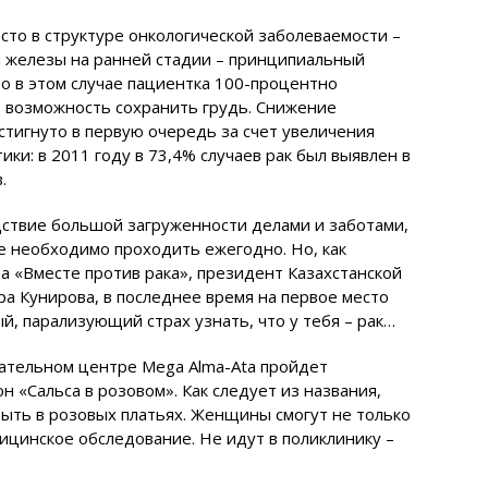
сто в структуре онкологической заболеваемости –
 железы на ранней стадии – принципиальный
то в этом случае пациентка 100-процентно
т возможность сохранить грудь. Снижение
остигнуто в первую очередь за счет увеличения
ки: в 2011 году в 73,4% случаев рак был выявлен в
.
ствие большой загруженности делами и заботами,
е необходимо проходить ежегодно. Но, как
 «Вместе против рака», президент Казахстанской
а Кунирова, в последнее время на первое место
, парализующий страх узнать, что у тебя – рак…
кательном центре Mega Alma-Ata пройдет
«Сальса в розовом». Как следует из названия,
быть в розовых платьях. Женщины смогут не только
ицинское обследование. Не идут в поликлинику –