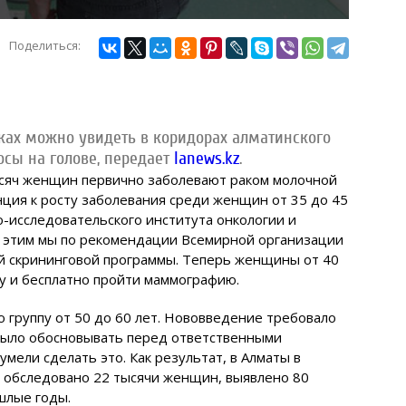
Поделиться:
ках можно увидеть в коридорах алматинского
осы на голове, передает
Ianews.kz
.
ысяч женщин первично заболевают раком молочной
нция к росту заболевания среди женщин от 35 до 45
но-исследовательского института онкологии и
 с этим мы по рекомендации Всемирной организации
й скрининговой программы. Теперь женщины от 40
ку и бесплатно пройти маммографию.
 группу от 50 до 60 лет. Нововведение требовало
было обосновывать перед ответственными
умели сделать это. Как результат, в Алматы в
о обследовано 22 тысячи женщин, выявлено 80
ошлые годы.