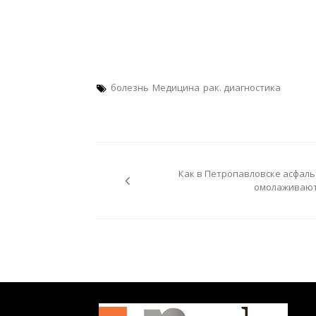
болезнь
Медицина
рак. диагностика
Навигация
по
Как в Петропавловске асфаль
записям
омолаживают