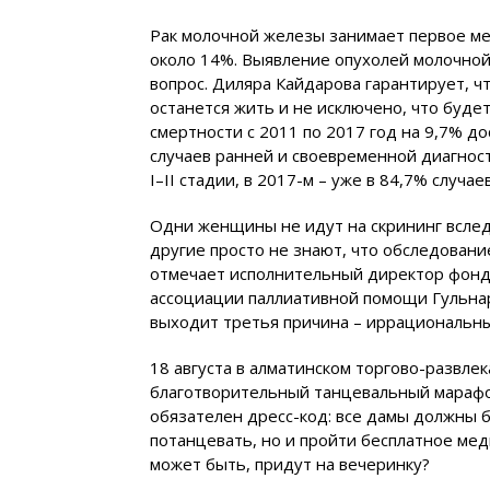
Рак молочной железы занимает первое ме
около 14%. Выявление опухолей молочной
вопрос. Диляра Кайдарова гарантирует, ч
останется жить и не исключено, что буде
смертности с 2011 по 2017 год на 9,7% д
случаев ранней и своевременной диагности
I–II стадии, в 2017-м – уже в 84,7% случаев
Одни женщины не идут на скрининг вслед
другие просто не знают, что обследовани
отмечает исполнительный директор фонда
ассоциации паллиативной помощи Гульнар
выходит третья причина – иррациональный
18 августа в алматинском торгово-развле
благотворительный танцевальный марафон 
обязателен дресс-код: все дамы должны 
потанцевать, но и пройти бесплатное мед
может быть, придут на вечеринку?