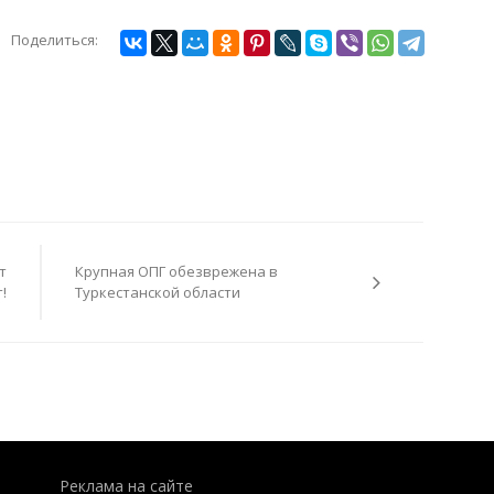
Поделиться:
т
Крупная ОПГ обезврежена в
!
Туркестанской области
Реклама на сайте