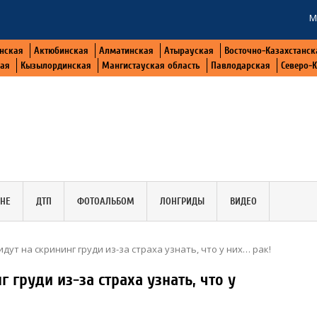
М
нская
Актюбинская
Алматинская
Атырауская
Восточно-Казахстанск
кая
Кызылординская
Мангистауская область
Павлодарская
Северо-
АНЕ
ДТП
ФОТОАЛЬБОМ
ЛОНГРИДЫ
ВИДЕО
дут на скрининг груди из-за страха узнать, что у них… рак!
г груди из-за страха узнать, что у