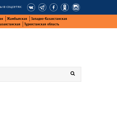
ы в соцсетях:
ая
Жамбылская
Западно-Казахстанская
Казахстанская
Туркестанская область