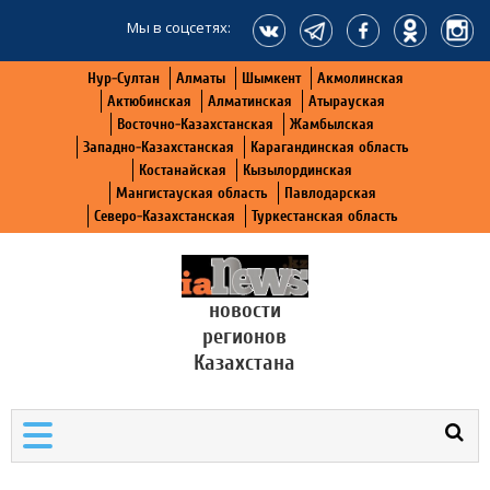
Мы в соцсетях:
Нур-Султан
Алматы
Шымкент
Акмолинская
Актюбинская
Алматинская
Атырауская
Восточно-Казахстанская
Жамбылская
Западно-Казахстанская
Карагандинская область
Костанайская
Кызылординская
Мангистауская область
Павлодарская
Северо-Казахстанская
Туркестанская область
новости
регионов
Казахстана