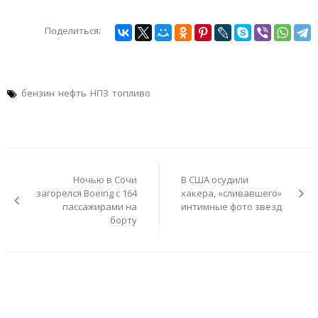
Поделиться:
бензин
нефть
НПЗ
топливо
Навигация
по
Ночью в Сочи
В США осудили
записям
загорелся Boeing с 164
хакера, «сливавшего»
пассажирами на
интимные фото звезд
борту