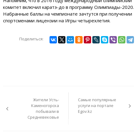
Напомним, что в 2016 году международный олимпийский
комитет включил каратэ-до в программу Олимпиады-2020.
Набранные баллы на чемпионате зачтутся при получении
спортсменами лицензии на Игры четырехлетия.
Поделиться:
Навигация
по
Жители Усть-
Самые популярные
записям
Каменогорска
услуги на портале
побывали в
Egov.kz
Средневековье