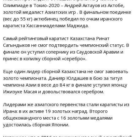
Олимпиаде в Токио-2020 – Андрей Актауов из Актобе,
золотой медалист Азиатских игр . В финальном поединке
(вес до 55 кг) актюбинец победил по очкам иранского
каратиста Хассанниаделами Маджида.
Самый рейтинговый каратист Казахстана Ринат
Сагындыков не смог подтвердить чемпионский статус. В
финале он уступил сопернику из Саудовской Аравии и
принес в копилку сборной «серебро».
Еще один лидер сборной Казахстана не смог завоевать
золото чемпионата. Данияр Юлдашев в бою за титул
чемпиона Азии в весе до 84 кг в финале уступил японцу
Ижизуке Масая и довольствовался серебром.
Лидерами же азиатского первенства стали каратисты из
Ирана: в их активе 19 золотых наград. Второго
общекомандного места с 16 золотыми медалями
удостоилась сборная Японии.