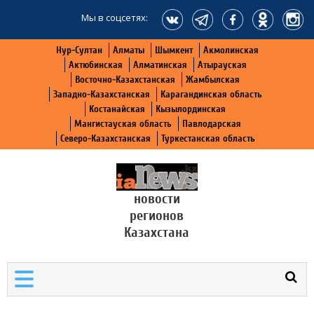
Мы в соцсетях:
Нур-Султан
Алматы
Шымкент
Акмолинская
Актюбинская
Алматинская
Атырауская
Восточно-Казахстанская
Жамбылская
Западно-Казахстанская
Карагандинская область
Костанайская
Кызылординская
Мангистауская область
Павлодарская
Северо-Казахстанская
Туркестанская область
новости
регионов
Казахстана