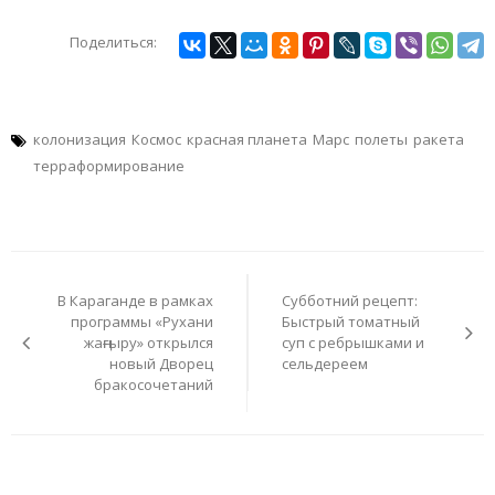
Поделиться:
колонизация
Космос
красная планета
Марс
полеты
ракета
терраформирование
Навигация
по
В Караганде в рамках
Субботний рецепт:
записям
программы «Рухани
Быстрый томатный
жаңғыру» открылся
суп с ребрышками и
новый Дворец
сельдереем
бракосочетаний