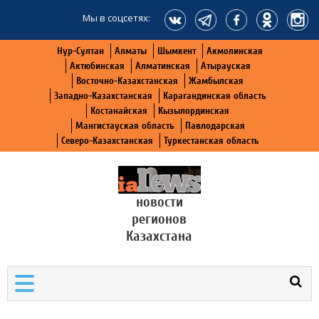
Мы в соцсетях:
Нур-Султан
Алматы
Шымкент
Акмолинская
Актюбинская
Алматинская
Атырауская
Восточно-Казахстанская
Жамбылская
Западно-Казахстанская
Карагандинская область
Костанайская
Кызылординская
Мангистауская область
Павлодарская
Северо-Казахстанская
Туркестанская область
новости
регионов
Казахстана