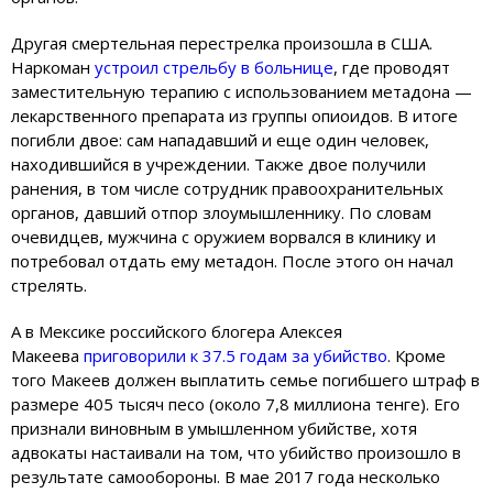
Другая смертельная перестрелка произошла в США.
Наркоман
устроил стрельбу в больнице
, где проводят
заместительную терапию с использованием метадона —
лекарственного препарата из группы опиоидов. В итоге
погибли двое: сам нападавший и еще один человек,
находившийся в учреждении. Также двое получили
ранения, в том числе сотрудник правоохранительных
органов, давший отпор злоумышленнику. По словам
очевидцев, мужчина с оружием ворвался в клинику и
потребовал отдать ему метадон. После этого он начал
стрелять.
А в Мексике российского блогера Алексея
Макеева
приговорили к 37.5 годам за убийство
. Кроме
того Макеев должен выплатить семье погибшего штраф в
размере 405 тысяч песо (около 7,8 миллиона тенге). Его
признали виновным в умышленном убийстве, хотя
адвокаты настаивали на том, что убийство произошло в
результате самообороны. В мае 2017 года несколько