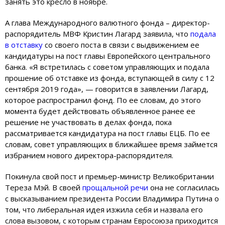
занять это кресло в ноябре.
А глава Международного валютного фонда – директор-
распорядитель МВФ Кристин Лагард заявила, что
подала
в отставку
со своего поста в связи с выдвижением ее
кандидатуры на пост главы Европейского центрального
банка. «Я встретилась с советом управляющих и подала
прошение об отставке из фонда, вступающей в силу с 12
сентября 2019 года», — говорится в заявлении Лагард,
которое распространил фонд. По ее словам, до этого
момента будет действовать объявленное ранее ее
решение не участвовать в делах фонда, пока
рассматривается кандидатура на пост главы ЕЦБ. По ее
словам, совет управляющих в ближайшее время займется
избранием нового директора-распорядителя.
Покинула свой пост и премьер-министр Великобритании
Тереза Мэй. В своей
прощальной речи
она не согласилась
с высказыванием президента России Владимира Путина о
том, что либеральная идея изжила себя и назвала его
слова вызовом, с которым странам Евросоюза приходится