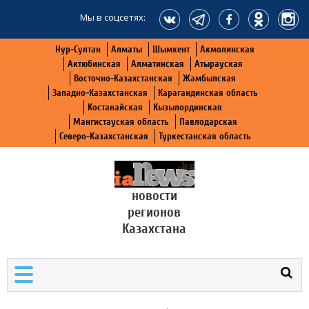
Мы в соцсетях:
Нур-Султан
Алматы
Шымкент
Акмолинская
Актюбинская
Алматинская
Атырауская
Восточно-Казахстанская
Жамбылская
Западно-Казахстанская
Карагандинская область
Костанайская
Кызылординская
Мангистауская область
Павлодарская
Северо-Казахстанская
Туркестанская область
новости
регионов
Казахстана