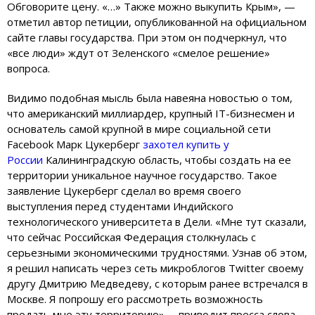
Обговорите цену. «…» Также можно выкупить Крым», —
отметил автор петиции, опубликованной на официальном
сайте главы государства. При этом он подчеркнул, что
«все люди» ждут от Зеленского «смелое решение»
вопроса.
Видимо подобная мысль была навеяна новостью о том,
что американский миллиардер, крупный IT-бизнесмен и
основатель самой крупной в мире социальной сети
Facebook Марк Цукерберг
захотел купить у
России
Калининградскую область, чтобы создать на ее
территории уникальное научное государство. Такое
заявление Цукерберг сделал во время своего
выступления перед студентами Индийского
технологического университета в Дели. «Мне тут сказали,
что сейчас Российская Федерация столкнулась с
серьезными экономическими трудностями. Узнав об этом,
я решил написать через сеть микроблогов Twitter своему
другу Дмитрию Медведеву, с которым ранее встречался в
Москве. Я попрошу его рассмотреть возможность
продать мне эту территорию», – приводит пресса слова