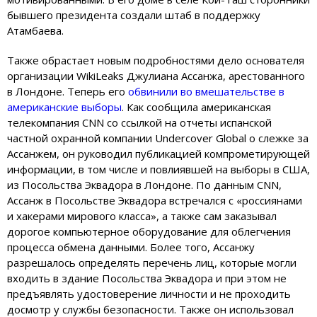
бывшего президента создали штаб в поддержку
Атамбаева.
Также обрастает новым подробностями дело основателя
организации WikiLeaks Джулиана Ассанжа, арестованного
в Лондоне. Теперь его
обвинили во вмешательстве в
американские выборы
. Как сообщила американская
телекомпания CNN со ссылкой на отчеты испанской
частной охранной компании Undercover Global о слежке за
Ассанжем, он руководил публикацией компрометирующей
информации, в том числе и повлиявшей на выборы в США,
из Посольства Эквадора в Лондоне. По данным CNN,
Ассанж в Посольстве Эквадора встречался с «россиянами
и хакерами мирового класса», а также сам заказывал
дорогое компьютерное оборудование для облегчения
процесса обмена данными. Более того, Ассанжу
разрешалось определять перечень лиц, которые могли
входить в здание Посольства Эквадора и при этом не
предъявлять удостоверение личности и не проходить
досмотр у службы безопасности. Также он использовал