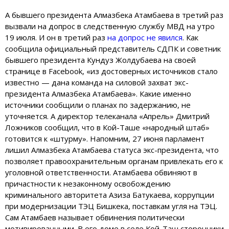
А бывшего президента Алмазбека Атамбаева в третий раз
вызвали на допрос в следственную службу МВД на утро
19 июля. И он в третий раз
на допрос не явился
. Как
сообщила официальный представитель СДПК и советник
бывшего президента Кундуз Жолдубаева на своей
странице в Facebook, «из достоверных источников стало
известно — дана команда на силовой захват экс-
президента Алмазбека Атамбаева». Какие именно
источники сообщили о планах по задержанию, не
уточняется. А директор телеканала «Апрель» Дмитрий
Ложников сообщил, что в Кой-Таше «народный штаб»
готовится к «штурму». Напомним, 27 июня парламент
лишил Алмазбека Атамбаева статуса экс-президента, что
позволяет правоохранительным органам привлекать его к
уголовной ответственности. Атамбаева обвиняют в
причастности к незаконному освобождению
криминального авторитета Азиза Батукаева, коррупции
при модернизации ТЭЦ Бишкека, поставкам угля на ТЭЦ.
Сам Атамбаев называет обвинения политически
мотивированными. В его доме в селе Кой-Таш сторонники