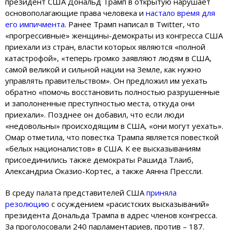
президент США Дональд Трамп в открытую нарушает
основополагающие права человека и
настало время для
его импичмента
. Ранее Трамп написал в Twitter, что
«прогрессивные» женщины-демократы из конгресса США
приехали из стран, власти которых являются «полной
катастрофой», «теперь громко заявляют людям в США,
самой великой и сильной нации на Земле, как нужно
управлять правительством». Он предложил им уехать
обратно «помочь восстановить полностью разрушенные
и заполоненные преступностью места, откуда они
приехали». Позднее он добавил, что если люди
«недовольны» происходящим в США, «они могут уехать».
Омар отметила, что повестка Трампа является повесткой
«белых националистов» в США. К ее высказываниям
присоединились также демократы Рашида Тлаиб,
Александриа Оказио-Кортес, а также Аянна Прессли.
В среду палата представителей США
приняла
резолюцию
с осуждением «расистских высказываний»
президента Дональда Трампа в адрес членов конгресса.
За проголосовали 240 парламентариев, против – 187.