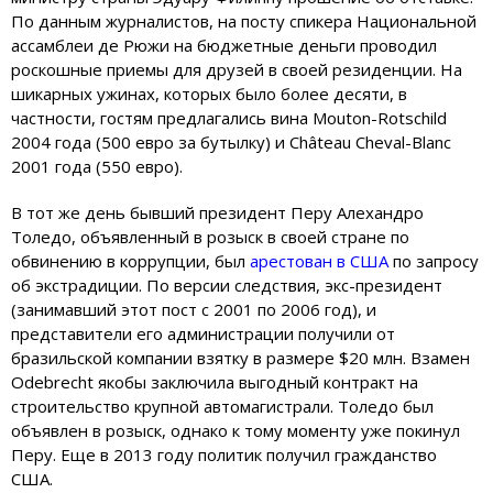
По данным журналистов, на посту спикера Национальной
ассамблеи де Рюжи на бюджетные деньги проводил
роскошные приемы для друзей в своей резиденции. На
шикарных ужинах, которых было более десяти, в
частности, гостям предлагались вина Mouton-Rotschild
2004 года (500 евро за бутылку) и Château Cheval-Blanc
2001 года (550 евро).
В тот же день бывший президент Перу Алехандро
Толедо, объявленный в розыск в своей стране по
обвинению в коррупции, был
арестован в США
по запросу
об экстрадиции. По версии следствия, экс-президент
(занимавший этот пост с 2001 по 2006 год), и
представители его администрации получили от
бразильской компании взятку в размере $20 млн. Взамен
Odebrecht якобы заключила выгодный контракт на
строительство крупной автомагистрали. Толедо был
объявлен в розыск, однако к тому моменту уже покинул
Перу. Еще в 2013 году политик получил гражданство
США.