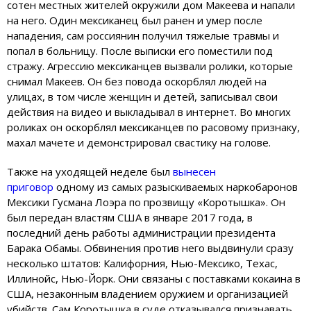
сотен местных жителей окружили дом Макеева и напали
на него. Один мексиканец был ранен и умер после
нападения, сам россиянин получил тяжелые травмы и
попал в больницу. После выписки его поместили под
стражу. Агрессию мексиканцев вызвали ролики, которые
снимал Макеев. Он без повода оскорблял людей на
улицах, в том числе женщин и детей, записывал свои
действия на видео и выкладывал в интернет. Во многих
роликах он оскорблял мексиканцев по расовому признаку,
махал мачете и демонстрировал свастику на голове.
Также на уходящей неделе был
вынесен
приговор
одному из самых разыскиваемых наркобаронов
Мексики Гусмана Лоэра по прозвищу «Коротышка». Он
был передан властям США в январе 2017 года, в
последний день работы администрации президента
Барака Обамы. Обвинения против него выдвинули сразу
несколько штатов: Калифорния, Нью-Мексико, Техас,
Иллинойс, Нью-Йорк. Они связаны с поставками кокаина в
США, незаконным владением оружием и организацией
убийств. Сам Коротышка в суде отказывался признавать