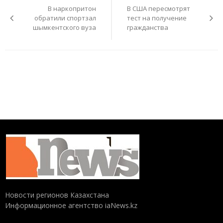
по
В наркопритон
В США пересмотрят
записям
обратили спортзал
тест на получение
шымкентского вуза
гражданства
Новости регионов Казахстана
Информационное агентство iaNews.kz