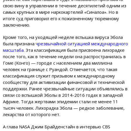
свою вину в управлении в течение десятилетий одним из
самых крупных в мире наркокартелей «Синалоа». Но в
итоге суд приговорил его к пожизненному тюремному
заключению.
Кроме того, на уходящей неделе вспышка вируса Эбола
была признана
чрезвычайной ситуацией международного
масштаба
. Эта классификация была присвоена лихорадке
после того, как в течение недели она распространилась в
Гоме (Конго) — городе с населением два миллиона
человек на границе с Руандой. Отмечается, что такая
классификация служит призывом к международному
сообществу для активизации финансовой и технической
поддержки. Ранее чрезвычайные ситуации объявлялись в
связи со вспышкой Эболы в 2014-2016 годах в западной
Африке. Тогда жертвами эпидемии стали не менее 11
тысяч человек. Лихорадка Эбола — редкое заболевание,
лекарства от которого нет.
А глава NASA Джим Брайденстайн в интервью CBS