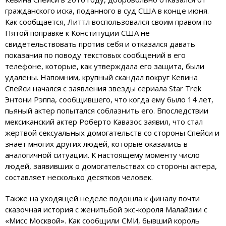
гражданского иска, поданного в суд США в конце июня.
Как сообщается, Литтл воспользовался своим правом по
Пятой поправке к Конституции США не
свидетельствовать против себя и отказался давать
показания по поводу текстовых сообщений в его
телефоне, которые, как утверждала его защита, были
удалены. Напомним, крупный скандал вокруг Кевина
Спейси начался с заявления звезды сериала Star Trek
Энтони Рэппа, сообщившего, что когда ему было 14 лет,
пьяный актер попытался соблазнить его. Впоследствии
мексиканский актер Роберто Кавазос заявил, что стал
жертвой сексуальных домогательств со стороны Спейси и
знает многих других людей, которые оказались в
аналогичной ситуации. К настоящему моменту число
людей, заявивших о домогательствах со стороны актера,
составляет несколько десятков человек.
Также на уходящей неделе подошла к финалу почти
сказочная история с женитьбой экс-короля Малайзии с
«Мисс Москвой». Как сообщили СМИ, бывший король