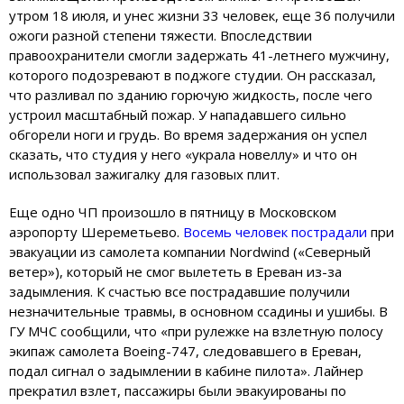
утром 18 июля, и унес жизни 33 человек, еще 36 получили
ожоги разной степени тяжести. Впоследствии
правоохранители смогли задержать 41-летнего мужчину,
которого подозревают в поджоге студии. Он рассказал,
что разливал по зданию горючую жидкость, после чего
устроил масштабный пожар. У нападавшего сильно
обгорели ноги и грудь. Во время задержания он успел
сказать, что студия у него «украла новеллу» и что он
использовал зажигалку для газовых плит.
Еще одно ЧП произошло в пятницу в Московском
аэропорту Шереметьево.
Восемь человек пострадали
при
эвакуации из самолета компании Nordwind («Северный
ветер»), который не смог вылететь в Ереван из-за
задымления. К счастью все пострадавшие получили
незначительные травмы, в основном ссадины и ушибы. В
ГУ МЧС сообщили, что «при рулежке на взлетную полосу
экипаж самолета Boeing-747, следовавшего в Ереван,
подал сигнал о задымлении в кабине пилота». Лайнер
прекратил взлет, пассажиры были эвакуированы по