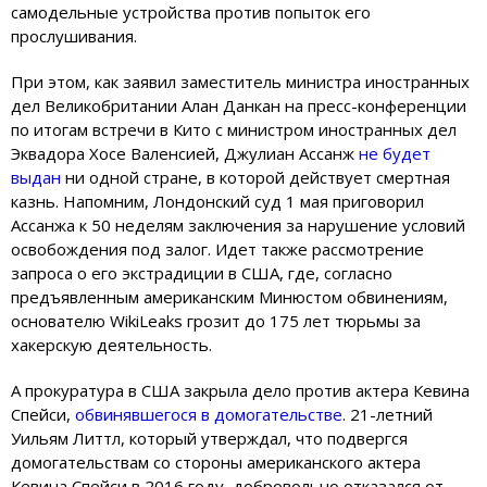
самодельные устройства против попыток его
прослушивания.
При этом, как заявил заместитель министра иностранных
дел Великобритании Алан Данкан на пресс-конференции
по итогам встречи в Кито с министром иностранных дел
Эквадора Хосе Валенсией, Джулиан Ассанж
не будет
выдан
ни одной стране, в которой действует смертная
казнь. Напомним, Лондонский суд 1 мая приговорил
Ассанжа к 50 неделям заключения за нарушение условий
освобождения под залог. Идет также рассмотрение
запроса о его экстрадиции в США, где, согласно
предъявленным американским Минюстом обвинениям,
основателю WikiLeaks грозит до 175 лет тюрьмы за
хакерскую деятельность.
А прокуратура в США закрыла дело против актера Кевина
Спейси,
обвинявшегося в домогательстве
. 21-летний
Уильям Литтл, который утверждал, что подвергся
домогательствам со стороны американского актера
Кевина Спейси в 2016 году, добровольно отказался от