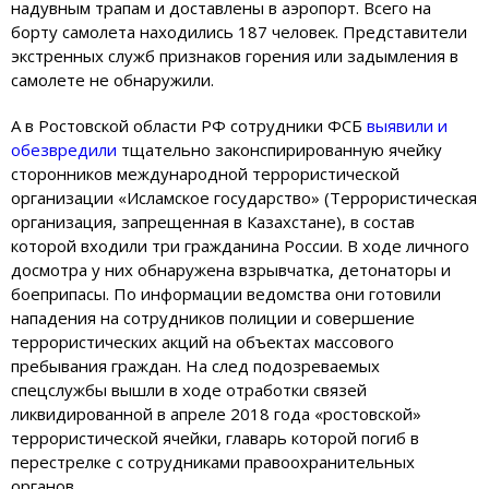
надувным трапам и доставлены в аэропорт. Всего на
борту самолета находились 187 человек. Представители
экстренных служб признаков горения или задымления в
самолете не обнаружили.
А в Ростовской области РФ сотрудники ФСБ
выявили и
обезвредили
тщательно законспирированную ячейку
сторонников международной террористической
организации «Исламское государство» (Террористическая
организация, запрещенная в Казахстане), в состав
которой входили три гражданина России. В ходе личного
досмотра у них обнаружена взрывчатка, детонаторы и
боеприпасы. По информации ведомства они готовили
нападения на сотрудников полиции и совершение
террористических акций на объектах массового
пребывания граждан. На след подозреваемых
спецслужбы вышли в ходе отработки связей
ликвидированной в апреле 2018 года «ростовской»
террористической ячейки, главарь которой погиб в
перестрелке с сотрудниками правоохранительных
органов.