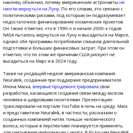
наконец объяснил, почему американские астронавты
не
смогли вернуться на Луну
. По его словам, это связано с
политическими рисками, под которым он подразумевает
недостаточное финансирование космических проектов.
Он также отметил, что в 1990-х и начале 2000-х годов
NASA пыталось вернуться на Луну и высадиться на Марсе,
однако обе программы потребовали слишком длительной
подготовки и больших финансовых затрат. При этом он
отметил, что по этим же причинам США рискуют не
высадиться на Марс и в 2024 году.
Также на уходящей неделе американская компания
Neuralink, созданная при поддержке предпринимателя
Илона Маска,
впервые продемонстрировала
свои
разработки, касающиеся создания связи между мозгом
человека и цифровыми носителями. Презентацию
транслировали на портале YouTube в ночь на среду. Маск
и представители Neuralink, в частности, рассказали о
созданных компанией нитях тоньше человеческого
волоса, которые в перспективе планируется применять
для считывания информации с мозга. В будущем Neuralink