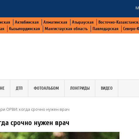
М
нская
Актюбинская
Алматинская
Атырауская
Восточно-Казахстанск
кая
Кызылординская
Мангистауская область
Павлодарская
Северо-
АНЕ
ДТП
ФОТОАЛЬБОМ
ЛОНГРИДЫ
ВИДЕО
ри ОРВИ: когда срочно нужен врач
гда срочно нужен врач