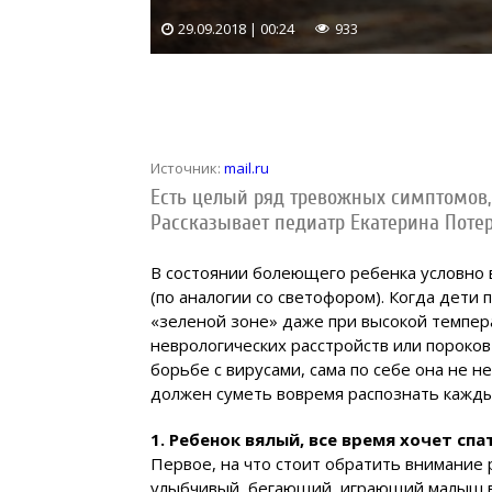
29.09.2018 | 00:24
933
Источник:
mail.ru
Есть целый ряд тревожных симптомов,
Рассказывает педиатр Екатерина Потер
В состоянии болеющего ребенка условно в
(по аналогии со светофором). Когда дети
«зеленой зоне» даже при высокой темпера
неврологических расстройств или пороков
борьбе с вирусами, сама по себе она не н
должен суметь вовремя распознать кажды
1. Ребенок вялый, все время хочет спа
Первое, на что стоит обратить внимание 
улыбчивый, бегающий, играющий малыш вд