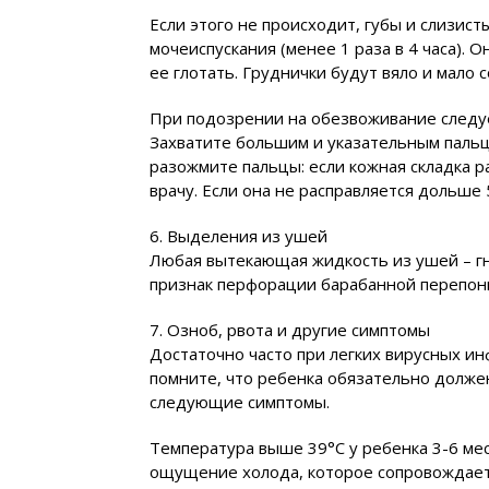
Если этого не происходит, губы и слизист
мочеиспускания (менее 1 раза в 4 часа). 
ее глотать. Груднички будут вяло и мало с
При подозрении на обезвоживание следуе
Захватите большим и указательным пальца
разожмите пальцы: если кожная складка р
врачу. Если она не расправляется дольше
6. Выделения из ушей
Любая вытекающая жидкость из ушей – гн
признак перфорации барабанной перепонк
7. Озноб, рвота и другие симптомы
Достаточно часто при легких вирусных и
помните, что ребенка обязательно долже
следующие симптомы.
Температура выше 39°С у ребенка 3-6 мес
ощущение холода, которое сопровождае