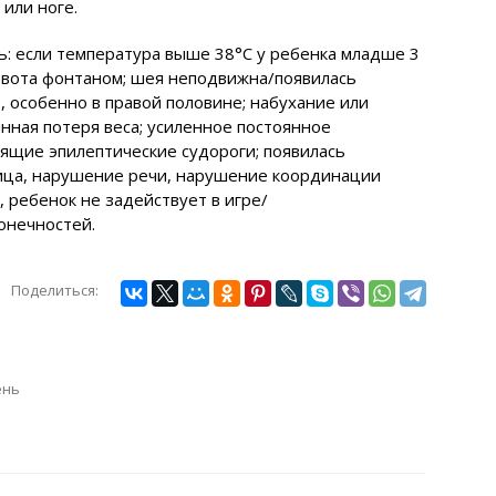
 или ноге.
: если температура выше 38°С у ребенка младше 3
 рвота фонтаном; шея неподвижна/появилась
е, особенно в правой половине; набухание или
нная потеря веса; усиленное постоянное
ящие эпилептические судороги; появилась
лица, нарушение речи, нарушение координации
 ребенок не задействует в игре/
онечностей.
Поделиться:
ень