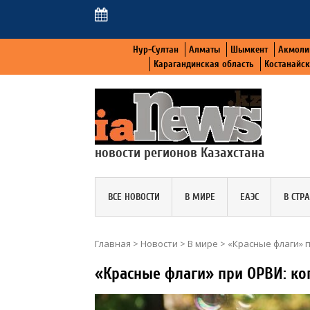
Нур-Султан
Алматы
Шымкент
Акмоли
Карагандинская область
Костанайс
новости регионов Казахстана
ВСЕ НОВОСТИ
В МИРЕ
ЕАЭС
В СТР
Главная
>
Новости
>
В мире
>
«Красные флаги» п
«Красные флаги» при ОРВИ: ко