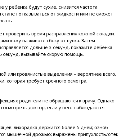
ые у ребенка будут сухие, снизится частота
Он станет отказываться от жидкости или не сможет
осать.
т проверить время расправления кожной складки.
ми кожу на животе сбоку от пупка. Затем
асправляется дольше 3 секунд, покажите ребенка
 5 секунд, вызывайте скорую помощь.
ой или кровянистые выделения – вероятнее всего,
и, которая требует срочного осмотра.
нфекциях родители не обращаются к врачу. Однако
н осмотреть доктор, если у него наблюдаются
яцев: лихорадка держится более 5 дней; озноб –
тся мышечной дрожью; выражены припухлость/отек