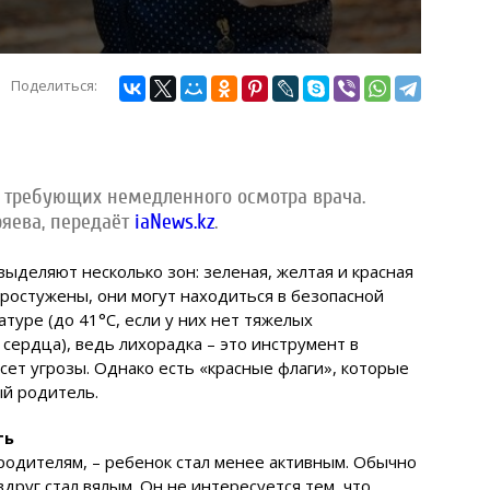
Поделиться:
 требующих немедленного осмотра врача.
яева, передаёт
iaNews.kz
.
ыделяют несколько зон: зеленая, желтая и красная
 простужены, они могут находиться в безопасной
туре (до 41°С, если у них нет тяжелых
 сердца), ведь лихорадка – это инструмент в
есет угрозы. Однако есть «красные флаги», которые
й родитель.
ть
родителям, – ребенок стал менее активным. Обычно
руг стал вялым. Он не интересуется тем, что