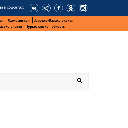
ы в соцсетях:
ая
Жамбылская
Западно-Казахстанская
Казахстанская
Туркестанская область