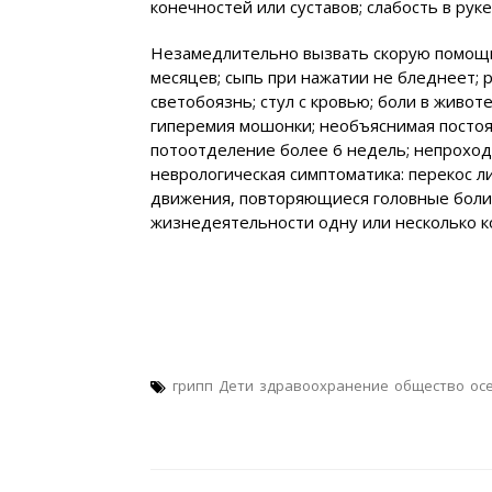
конечностей или суставов; слабость в руке
Незамедлительно вызвать скорую помощь
месяцев; сыпь при нажатии не бледнеет;
светобоязнь; стул с кровью; боли в живот
гиперемия мошонки; необъяснимая постоя
потоотделение более 6 недель; непроход
неврологическая симптоматика: перекос 
движения, повторяющиеся головные боли,
жизнедеятельности одну или несколько к
грипп
Дети
здравоохранение
общество
ос
Навигация