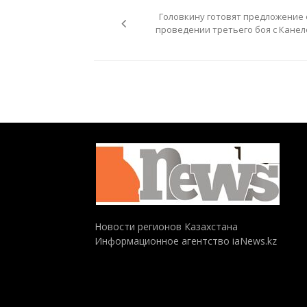
по
Головкину готовят предложение 
записям
проведении третьего боя с Канел
Новости регионов Казахстана
Информационное агентство iaNews.kz