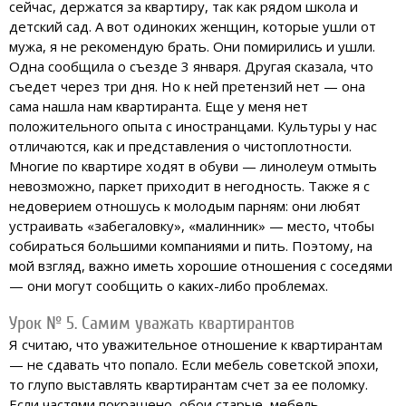
сейчас, держатся за квартиру, так как рядом школа и
детский сад. А вот одиноких женщин, которые ушли от
мужа, я не рекомендую брать. Они помирились и ушли.
Одна сообщила о съезде 3 января. Другая сказала, что
съедет через три дня. Но к ней претензий нет — она
сама нашла нам квартиранта. Еще у меня нет
положительного опыта с иностранцами. Культуры у нас
отличаются, как и представления о чистоплотности.
Многие по квартире ходят в обуви — линолеум отмыть
невозможно, паркет приходит в негодность. Также я с
недоверием отношусь к молодым парням: они любят
устраивать «забегаловку», «малинник» — место, чтобы
собираться большими компаниями и пить. Поэтому, на
мой взгляд, важно иметь хорошие отношения с соседями
— они могут сообщить о каких-либо проблемах.
Урок № 5. Самим уважать квартирантов
Я считаю, что уважительное отношение к квартирантам
— не сдавать что попало. Если мебель советской эпохи,
то глупо выставлять квартирантам счет за ее поломку.
Если частями покрашено, обои старые, мебель