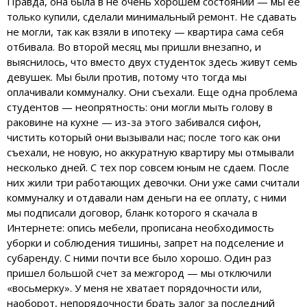
Правда, она была в не очень хорошем состоянии — мы ее
только купили, сделали минимальный ремонт. Не сдавать
не могли, так как взяли в ипотеку — квартира сама себя
отбивала. Во второй месяц мы пришли внезапно, и
выяснилось, что вместо двух студенток здесь живут семь
девушек. Мы были против, потому что тогда мы
оплачивали коммуналку. Они съехали. Еще одна проблема
студентов — неопрятность: они могли мыть голову в
раковине на кухне — из-за этого забивался сифон,
чистить который они вызывали нас; после того как они
съехали, не новую, но аккуратную квартиру мы отмывали
несколько дней. С тех пор совсем юным не сдаем. После
них жили три работающих девочки. Они уже сами считали
коммуналку и отдавали нам деньги на ее оплату, с ними
мы подписали договор, бланк которого я скачала в
Интернете: опись мебели, прописана необходимость
уборки и соблюдения тишины, запрет на подселение и
субаренду. С ними почти все было хорошо. Один раз
пришел большой счет за межгород — мы отключили
«восьмерку». У меня не хватает порядочности или,
наоборот, непорядочности брать залог за последний