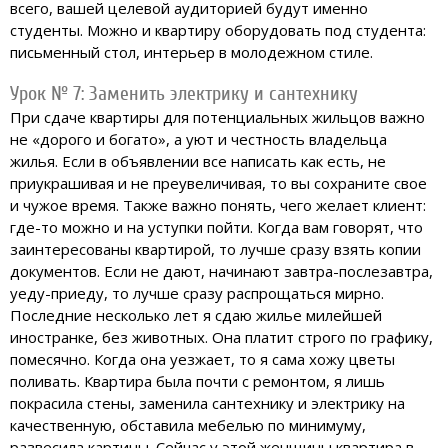
всего, вашей целевой аудиторией будут именно
студенты. Можно и квартиру оборудовать под студента:
письменный стол, интерьер в молодежном стиле.
Урок № 7: Заменить электрику и сантехнику
При сдаче квартиры для потенциальных жильцов важно
не «дорого и богато», а уют и честность владельца
жилья. Если в объявлении все написать как есть, не
приукрашивая и не преувеличивая, то вы сохраните свое
и чужое время. Также важно понять, чего желает клиент:
где-то можно и на уступки пойти. Когда вам говорят, что
заинтересованы квартирой, то лучше сразу взять копии
документов. Если не дают, начинают завтра-послезавтра,
уеду-приеду, то лучше сразу распрощаться мирно.
Последние несколько лет я сдаю жилье милейшей
иностранке, без животных. Она платит строго по графику,
помесячно. Когда она уезжает, то я сама хожу цветы
поливать. Квартира была почти с ремонтом, я лишь
покрасила стены, заменила сантехнику и электрику на
качественную, обставила мебелью по минимуму,
развесила картины. Сейчас у этой женщины квартира в