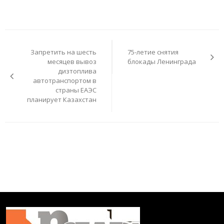
Навигация
по
Запретить на шесть
75-летие снятия
записям
месяцев вывоз
блокады Ленинграда
дизтоплива
автотранспортом в
страны ЕАЭС
планирует Казахстан