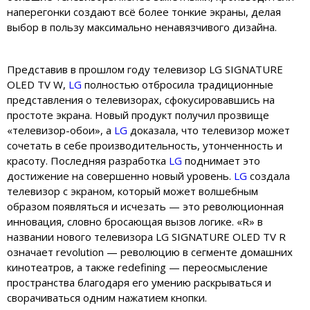
наперегонки создают всё более тонкие экраны, делая
выбор в пользу максимально ненавязчивого дизайна.
Представив в прошлом году телевизор LG SIGNATURE
OLED TV W,
LG
полностью отбросила традиционные
представления о телевизорах, сфокусировавшись на
простоте экрана. Новый продукт получил прозвище
«телевизор-обои», а
LG
доказала, что телевизор может
сочетать в себе производительность, утонченность и
красоту. Последняя разработка
LG
поднимает это
достижение на совершенно новый уровень.
LG
создала
телевизор с экраном, который может волшебным
образом появляться и исчезать — это революционная
инновация, словно бросающая вызов логике. «R» в
названии нового телевизора LG SIGNATURE OLED TV R
означает revolution — революцию в сегменте домашних
кинотеатров, а также redefining — переосмысление
пространства благодаря его умению раскрываться и
сворачиваться одним нажатием кнопки.