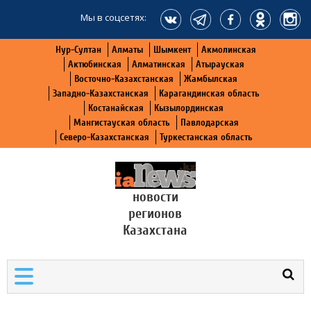
Мы в соцсетях:
Нур-Султан
Алматы
Шымкент
Акмолинская
Актюбинская
Алматинская
Атырауская
Восточно-Казахстанская
Жамбылская
Западно-Казахстанская
Карагандинская область
Костанайская
Кызылординская
Мангистауская область
Павлодарская
Северо-Казахстанская
Туркестанская область
новости
регионов
Казахстана